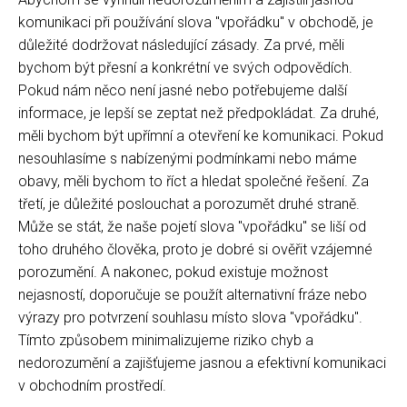
komunikaci při používání slova "vpořádku" v obchodě, je
důležité dodržovat následující zásady. Za prvé, měli
bychom být přesní a konkrétní ve svých odpovědích.
Pokud nám něco není jasné nebo potřebujeme další
informace, je lepší se zeptat než předpokládat. Za druhé,
měli bychom být upřímní a otevření ke komunikaci. Pokud
nesouhlasíme s nabízenými podmínkami nebo máme
obavy, měli bychom to říct a hledat společné řešení. Za
třetí, je důležité poslouchat a porozumět druhé straně.
Může se stát, že naše pojetí slova "vpořádku" se liší od
toho druhého člověka, proto je dobré si ověřit vzájemné
porozumění. A nakonec, pokud existuje možnost
nejasností, doporučuje se použít alternativní fráze nebo
výrazy pro potvrzení souhlasu místo slova "vpořádku".
Tímto způsobem minimalizujeme riziko chyb a
nedorozumění a zajišťujeme jasnou a efektivní komunikaci
v obchodním prostředí.