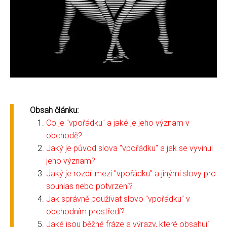
Obsah článku:
Co je "vpořádku" a jaké je jeho význam v
obchodě?
Jaký je původ slova "vpořádku" a jak se vyvinul
jeho význam?
Jaký je rozdíl mezi "vpořádku" a jinými slovy pro
souhlas nebo potvrzení?
Jak správně používat slovo "vpořádku" v
obchodním prostředí?
Jaké jsou běžné fráze a výrazy, které obsahují