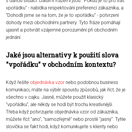
s danou situací. Dalšími frázemi jsou: "Pokud je to pro vás
vpořádku" - nabídka respektování preferencí zákazníka, a
"Dohodli jsme se na tom, že je to vpořádku" - potvrzení
dohody mezi obchodními partnery. Tyto fráze pomáhají
ujasnit a potvrdit vzájemné porozumění při obchodním
jednání.
Jaké jsou alternativy k použití slova
"vpořádku" v obchodním kontextu?
Když řešíte
objednávka vzor
nebo podobnou business
komunikaci, máte na výběr spoustu způsobů, jak říct, že je
všechno v cajku. Jasně, můžete použít klasický
"vpořádku", ale někdy se hodí být trochu kreativnější.
Třeba když potvrzujete objednávka vzor od zákazníka,
můžete říct "ano", "samozřejmě" nebo prostě "jasný". Tyhle
slovíčka se fakt hodí, když komunikujete s klienty nebo