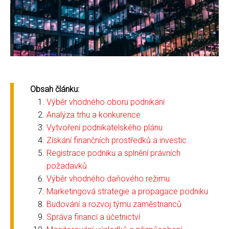
Obsah článku:
Výběr vhodného oboru podnikání
Analýza trhu a konkurence
Vytvoření podnikatelského plánu
Získání finančních prostředků a investic
Registrace podniku a splnění právních
požadavků
Výběr vhodného daňového režimu
Marketingová strategie a propagace podniku
Budování a rozvoj týmu zaměstnanců
Správa financí a účetnictví