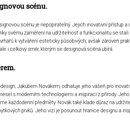
ignovou scénu.
ignovou scénu je nepopiratelný. Jejich inovativní přístup 
Díky svému zaměření na udržitelnost a funkcionalitu se st
návrhářů k vytváření esteticky působivých, avšak zároveň pra
ale i celkový směr, kterým se designová scéna ubírá.
érem.
esign, Jakubem Novákem, odhaluje jeho vášeň pro inovativn
esel s moderními technologiemi a inspiraci z přírody. Jeho 
me každodenní předměty. Novák také klade důraz na udržitel
bytkových prvků. Jeho vizí je posunout hranice designu a ins