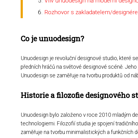
Vliv unuodesign na moderní design
Rozhovor s zakladatelem/designér
Co je unuodesign?
Unuodesign je revoluční designové studio, které se 
předních hráčů na světové designové scéně. Jeho j
Unuodesign se zaměřuje na tvorbu produktů od náby
Historie a filozofie designového s
Unuodesign bylo založeno v roce 2010 mladým des
technologiemi. Filozofií studia je spojení tradičn
zaměřuje na tvorbu minimalistických a funkčních d