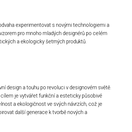
a odvaha experimentovat s novými technologiemi a
ali vzorem pro mnoho mladých designérů po celém
ktických a ekologicky šetrných produktů.
í design a touhu po revoluci v designovém světě.
cílem je vytvářet funkční a esteticky působivé
nost a ekologičnost ve svých návrzích, což je
pirovat další generace k tvorbě nových a