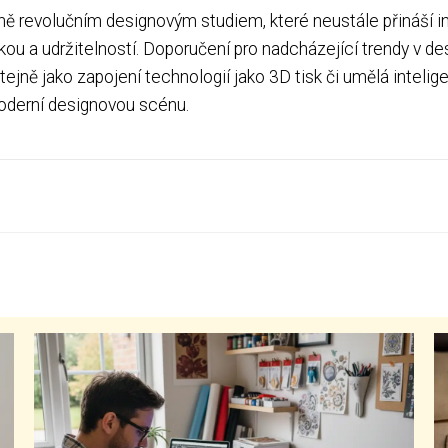
ě revolučním designovým studiem, které neustále přináší ino
ikou a udržitelností. Doporučení pro nadcházející trendy v de
ejně jako zapojení technologií jako 3D tisk či umělá inteli
moderní designovou scénu.