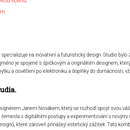
ovou scénu.
em.
specializuje na inovativní a futuristický design. Studio byl
méno je spojené s špičkovým a originálním designem, který
tku a osvětlení po elektroniku a doplňky do domácnosti, vž
tudia.
ignérem Janem Novákem, který se rozhodl spojit svou váše
ího řemesla s digitálními postupy a experimentování s novým
esignů, které zároveň přinášejí estetický zážitek. Tato ko