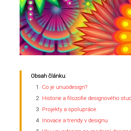
Obsah článku:
Co je unuodesign?
Historie a filozofie designového stud
Projekty a spolupráce.
Inovace a trendy v designu.