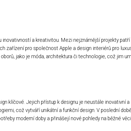
inovativností a kreativitou. Mezi nejznámější projekty patř
ých zařízení pro společnost Apple a design interiérů pro lux
oborů, jako je móda, architektura či technologie, což jim 
gn klíčové. Jejich přístup k designu je neustále inovativní a
emi, což vytváří unikátní a funkční design. V poslední době s
 potřeby moderní doby a přinášejí nové pohledy na běžné věci