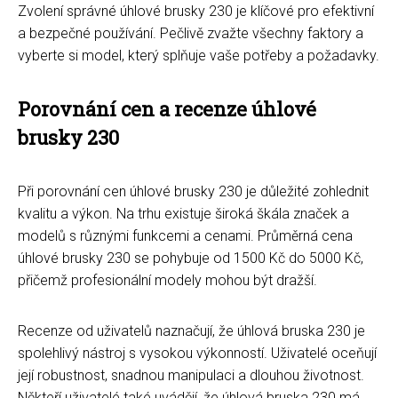
Zvolení správné úhlové brusky 230 je klíčové pro efektivní
a bezpečné používání. Pečlivě zvažte všechny faktory a
vyberte si model, který splňuje vaše potřeby a požadavky.
Porovnání cen a recenze úhlové
brusky 230
Při porovnání cen úhlové brusky 230 je důležité zohlednit
kvalitu a výkon. Na trhu existuje široká škála značek a
modelů s různými funkcemi a cenami. Průměrná cena
úhlové brusky 230 se pohybuje od 1500 Kč do 5000 Kč,
přičemž profesionální modely mohou být dražší.
Recenze od uživatelů naznačují, že úhlová bruska 230 je
spolehlivý nástroj s vysokou výkonností. Uživatelé oceňují
její robustnost, snadnou manipulaci a dlouhou životnost.
Někteří uživatelé také uvádějí, že úhlová bruska 230 má