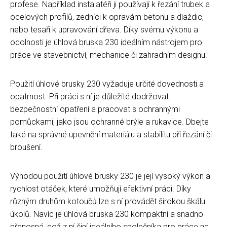
profese. Například instalatéři ji používají k řezání trubek a
ocelových profilů, zedníci k opravám betonu a dlaždic,
nebo tesaři k upravování dřeva. Díky svému výkonu a
odolnosti je úhlová bruska 230 ideálním nástrojem pro
práce ve stavebnictví, mechanice či zahradním designu.
Použití úhlové brusky 230 vyžaduje určité dovednosti a
opatrnost. Při práci s ní je důležité dodržovat
bezpečnostní opatření a pracovat s ochrannými
pomůckami, jako jsou ochranné brýle a rukavice. Dbejte
také na správné upevnění materiálu a stabilitu při řezání či
broušení.
Výhodou použití úhlové brusky 230 je její vysoký výkon a
rychlost otáček, které umožňují efektivní práci. Díky
různým druhům kotoučů lze s ní provádět širokou škálu
úkolů. Navíc je úhlová bruska 230 kompaktní a snadno
přenosná, což z ní činí ideálního společníka pro práce na