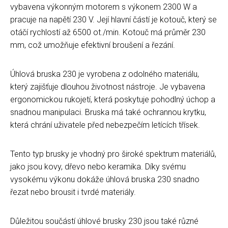
vybavena výkonným motorem s výkonem 2300 W a
pracuje na napětí 230 V. Její hlavní částí je kotouč, který se
otáčí rychlostí až 6500 ot./min. Kotouč má průměr 230
mm, což umožňuje efektivní broušení a řezání.
Úhlová bruska 230 je vyrobena z odolného materiálu,
který zajišťuje dlouhou životnost nástroje. Je vybavena
ergonomickou rukojetí, která poskytuje pohodlný úchop a
snadnou manipulaci. Bruska má také ochrannou krytku,
která chrání uživatele před nebezpečím letících třísek.
Tento typ brusky je vhodný pro široké spektrum materiálů,
jako jsou kovy, dřevo nebo keramika. Díky svému
vysokému výkonu dokáže úhlová bruska 230 snadno
řezat nebo brousit i tvrdé materiály.
Důležitou součástí úhlové brusky 230 jsou také různé