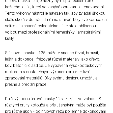
Úhlová bruska 125 je nezbytným spotřebičem pro
každého kutila, který se zabývá opravami a renovacemi.
Tento výkonný nástroj je navržen tak, aby zvládal širokou
škálu úkolů v domácí dílně i na stavbě. Díky své kompaktní
velikosti a snadné ovladatelnosti se stala oblíbenou
volbou mezi profesionálními řemeslníky i amatérskými
kutily.
S úhlovou bruskou 125 můžete snadno řezat, brousit,
leštit a dokonce i frézovat různé materiály jako dřevo,
kov, beton či dlaždice. Je vybavena vysokootáčkovým
motorem s dostatečným výkonem pro efektivní
zpracování materiálů. Díky svému designu umožňuje
přesné a precizní práce.
Další výhodou úhlové brusky 125 je její univerzálnost. S
různými druhy kotoučů a příslušenstvím může být použita
pro různé úkoly - od hrubých řezů po jemné dokončování