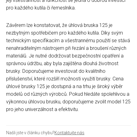
její všestrannost a funkčnost se jedná o dobrou investici
pro každého kutila či řemeslníka.
Závěrem lze konstatovat, že úhlová bruska 125 je
nezbytným spotřebičem pro každého kutila. Díky svým
technickým specifikacím a všestrannému použití se stává
nenahraditelným nástrojem při řezání a broušení různých
materiálů. Je nutné dodržovat bezpečnostní opatření a
správnou údržbu, aby byla zajištěna dlouhá životnost
brusky. Doporučujeme investovat do kvalitního
příslušenství, které rozšíří možnosti využití brusky. Cena
úhlové brusky 125 je dostupná a na trhu je široký výběr
modelů od různých výrobců. Pokud hledáte spolehlivou a
výkonnou úhlovou brusku, doporučujeme zvolit model 125
pro jeho univerzálnost a efektivitu.
Našli jste v článku chybu?
Kontaktujte nás