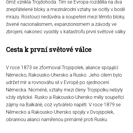
čímž vznikla Trojdohoda. Tím se Evropa rozdělila na dva
znepřátelené bloky a mezinárodní vztahy se ocitly v bodě
mrazu. Rostoucí nedůvěra a soupeření mezi těmito bloky,
živené nacionalismem, expanzionismem a závody ve
zbrojení, nakonec vyústily v katastrofu první světové války.
Cesta k první světové válce
V roce 1873 se zformoval Trojspolek, aliance spojující
Německo, Rakousko-Uhersko a Rusko. Jeho cílem bylo
udržet mír a rovnováhu sil v Evropě po sjednocení
Německa. Nicméně, vztahy mezi členy Trojspolku nebyly
vždy idylické. Rusko a Rakousko-Uhersko měly soupeřící
zájmy na Balkáně, což vytvářelo napětí. V roce 1879 se
Německo a Rakousko-Uhersko spojily v Dvojspolek,
obrannou alianci namířenou primárně proti Rusku.