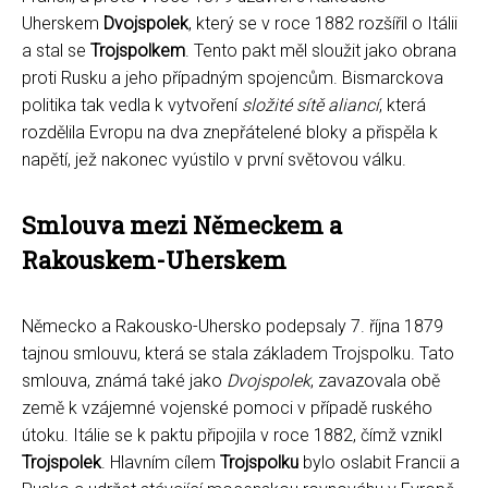
Uherskem
Dvojspolek
, který se v roce 1882 rozšířil o Itálii
a stal se
Trojspolkem
. Tento pakt měl sloužit jako obrana
proti Rusku a jeho případným spojencům. Bismarckova
politika tak vedla k vytvoření
složité sítě aliancí
, která
rozdělila Evropu na dva znepřátelené bloky a přispěla k
napětí, jež nakonec vyústilo v první světovou válku.
Smlouva mezi Německem a
Rakouskem-Uherskem
Německo a Rakousko-Uhersko podepsaly 7. října 1879
tajnou smlouvu, která se stala základem Trojspolku. Tato
smlouva, známá také jako
Dvojspolek
, zavazovala obě
země k vzájemné vojenské pomoci v případě ruského
útoku. Itálie se k paktu připojila v roce 1882, čímž vznikl
Trojspolek
. Hlavním cílem
Trojspolku
bylo oslabit Francii a