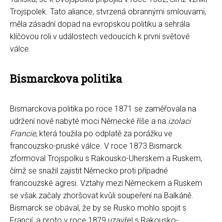
Trojspolek. Tato aliance, stvrzená obrannými smlouvami,
měla zásadní dopad na evropskou politiku a sehrála
klíčovou roli v událostech vedoucích k první světové
válce.
Bismarckova politika
Bismarckova politika po roce 1871 se zaměřovala na
udržení nově nabyté moci Německé říše a na
izolaci
Francie
, která toužila po odplatě za porážku ve
francouzsko-pruské válce. V roce 1873 Bismarck
zformoval Trojspolku s Rakousko-Uherskem a Ruskem,
čímž se snažil zajistit Německo proti případné
francouzské agresi. Vztahy mezi Německem a Ruskem
se však začaly zhoršovat kvůli soupeření na Balkáně.
Bismarck se obával, že by se Rusko mohlo spojit s
Francií, a proto v roce 1879 uzavřel s Rakousko-