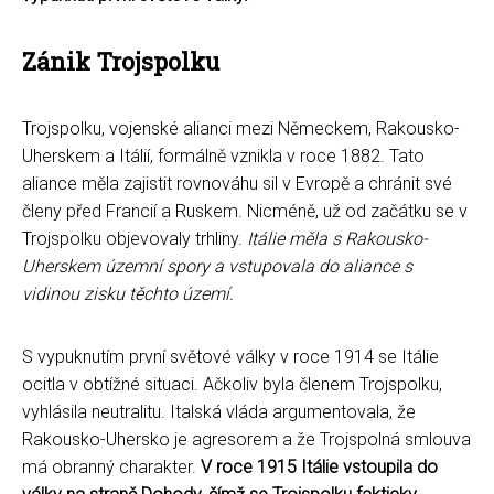
Zánik Trojspolku
Trojspolku, vojenské alianci mezi Německem, Rakousko-
Uherskem a Itálií, formálně vznikla v roce 1882. Tato
aliance měla zajistit rovnováhu sil v Evropě a chránit své
členy před Francií a Ruskem. Nicméně, už od začátku se v
Trojspolku objevovaly trhliny.
Itálie měla s Rakousko-
Uherskem územní spory a vstupovala do aliance s
vidinou zisku těchto území.
S vypuknutím první světové války v roce 1914 se Itálie
ocitla v obtížné situaci. Ačkoliv byla členem Trojspolku,
vyhlásila neutralitu. Italská vláda argumentovala, že
Rakousko-Uhersko je agresorem a že Trojspolná smlouva
má obranný charakter.
V roce 1915 Itálie vstoupila do