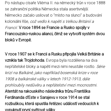
Po nástupu císaře Viléma II. na německý trůn v roce 1888
se zahraniční politika Německa stala asertivnější.
Německo začalo usilovat o "místo na slunci" a budování
koloniální říše,
což vedlo k napětí s Velkou Británií a
Francií
.
V roce 1894 se Francie a Rusko spojily v
Francouzsko-ruskou alianci, čímž se vytvořil systém dvou
bloků v Evropě.
V roce 1907 se k Francii a Rusku připojila Velká Británie a
vznikla tak Trojdohoda.
Evropa byla rozdělena na dva
nepřátelské bloky a napětí mezi nimi neustále rostlo.
Série
krizí na Balkáně, jako například bosenská krize v roce
1908 a balkánské války v letech 1912-1913, dále
prohloubily nedůvěru a nepřátelství mezi mocnostmi.
Atentát na rakouského následníka trůnu Františka
Ferdinanda d'Este v Sarajevu v roce 1914 se stal
rozbuškou, která spustila řetězec událostí vedoucích k
vypuknutí první světové války.