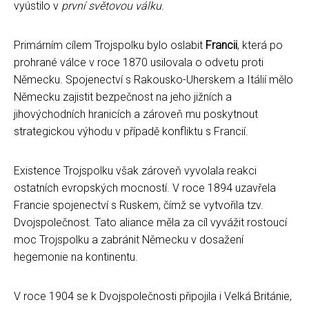
vyústilo v
první světovou válku
.
Primárním cílem Trojspolku bylo oslabit
Francii
, která po
prohrané válce v roce 1870 usilovala o odvetu proti
Německu. Spojenectví s Rakousko-Uherskem a Itálií mělo
Německu zajistit bezpečnost na jeho jižních a
jihovýchodních hranicích a zároveň mu poskytnout
strategickou výhodu v případě konfliktu s Francií.
Existence Trojspolku však zároveň vyvolala reakci
ostatních evropských mocností. V roce 1894 uzavřela
Francie spojenectví s Ruskem, čímž se vytvořila tzv.
Dvojspolečnost. Tato aliance měla za cíl vyvážit rostoucí
moc Trojspolku a zabránit Německu v dosažení
hegemonie na kontinentu.
V roce 1904 se k Dvojspolečnosti připojila i Velká Británie,