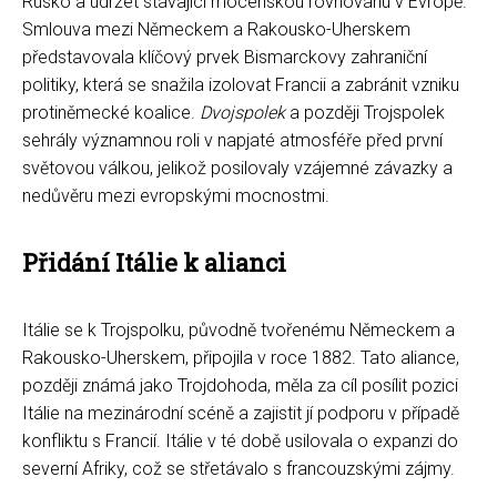
Rusko a udržet stávající mocenskou rovnováhu v Evropě.
Smlouva mezi Německem a Rakousko-Uherskem
představovala klíčový prvek Bismarckovy zahraniční
politiky, která se snažila izolovat Francii a zabránit vzniku
protiněmecké koalice.
Dvojspolek
a později Trojspolek
sehrály významnou roli v napjaté atmosféře před první
světovou válkou, jelikož posilovaly vzájemné závazky a
nedůvěru mezi evropskými mocnostmi.
Přidání Itálie k alianci
Itálie se k Trojspolku, původně tvořenému Německem a
Rakousko-Uherskem, připojila v roce 1882. Tato aliance,
později známá jako Trojdohoda, měla za cíl posílit pozici
Itálie na mezinárodní scéně a zajistit jí podporu v případě
konfliktu s Francií. Itálie v té době usilovala o expanzi do
severní Afriky, což se střetávalo s francouzskými zájmy.