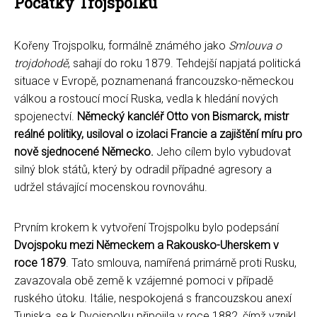
Počátky Trojspolku
Kořeny Trojspolku, formálně známého jako
Smlouva o
trojdohodě
, sahají do roku 1879. Tehdejší napjatá politická
situace v Evropě, poznamenaná francouzsko-německou
válkou a rostoucí mocí Ruska, vedla k hledání nových
spojenectví.
Německý kancléř Otto von Bismarck, mistr
reálné politiky, usiloval o izolaci Francie a zajištění míru pro
nově sjednocené Německo.
Jeho cílem bylo vybudovat
silný blok států, který by odradil případné agresory a
udržel stávající mocenskou rovnováhu.
Prvním krokem k vytvoření Trojspolku bylo podepsání
Dvojspoku mezi Německem a Rakousko-Uherskem v
roce 1879
. Tato smlouva, namířená primárně proti Rusku,
zavazovala obě země k vzájemné pomoci v případě
ruského útoku. Itálie, nespokojená s francouzskou anexí
Tuniska, se k Dvojspolku připojila v roce 1882, čímž vznikl