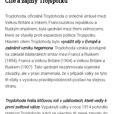
Cíle a zájmy Trojspolku
Trojdohoda, oficiálně Trojdohoda o srdečné úmluvě mezi
Velkou Británií a Irskem, Francouzskou republikou a
Ruským impériem, byla ujednání mezi třemi velmocemi,
které se stavěly proti expanzivní politice Trojspolku.
Hlavním cílem Trojdohody bylo
vyvážit síly v Evropě a
zabránit vzniku hegemona
. Trojdohoda vznikla postupně
na základě bilaterálních smluv mezi Francií a Ruskem
(1894), Francií a Velkou Británií (1904) a Velkou Británií a
Ruskem (1907). Tato ujednání nezahrnovala vojenské
závazky, ale v praxi znamenala, že v případě války se tyto
tři státy s vysokou pravděpodobností postaví na stejnou
stranu.
Trojdohoda hrála klíčovou roli v událostech, které vedly k
první světové válce.
Vypuknutí války v roce 1914 potvrdilo
platnost Trojdohody, když se všechny tři země zapojily do