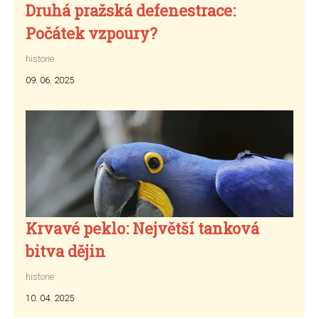
Druhá pražská defenestrace:
Počátek vzpoury?
historie
09. 06. 2025
Krvavé peklo: Největší tanková
bitva dějin
historie
10. 04. 2025