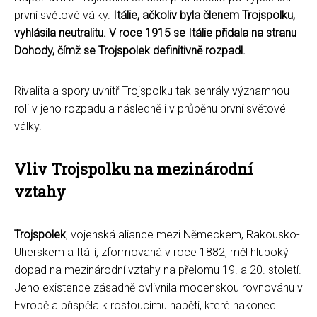
první světové války.
Itálie, ačkoliv byla členem Trojspolku,
vyhlásila neutralitu. V roce 1915 se Itálie přidala na stranu
Dohody, čímž se Trojspolek definitivně rozpadl.
Rivalita a spory uvnitř Trojspolku tak sehrály významnou
roli v jeho rozpadu a následně i v průběhu první světové
války.
Vliv Trojspolku na mezinárodní
vztahy
Trojspolek
, vojenská aliance mezi Německem, Rakousko-
Uherskem a Itálií, zformovaná v roce 1882, měl hluboký
dopad na mezinárodní vztahy na přelomu 19. a 20. století.
Jeho existence zásadně ovlivnila mocenskou rovnováhu v
Evropě a přispěla k rostoucímu napětí, které nakonec