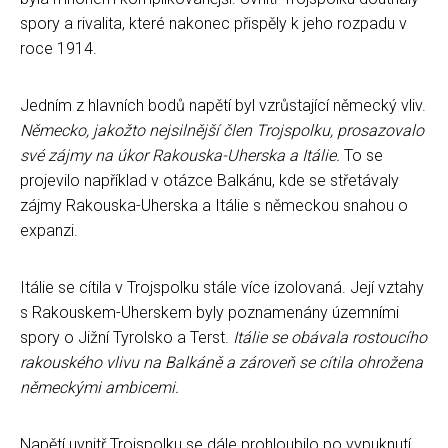
spory a rivalita, které nakonec přispěly k jeho rozpadu v
roce 1914.
Jedním z hlavních bodů napětí byl vzrůstající německý vliv.
Německo, jakožto nejsilnější člen Trojspolku, prosazovalo
své zájmy na úkor Rakouska-Uherska a Itálie.
To se
projevilo například v otázce Balkánu, kde se střetávaly
zájmy Rakouska-Uherska a Itálie s německou snahou o
expanzi.
Itálie se cítila v Trojspolku stále více izolovaná. Její vztahy
s Rakouskem-Uherskem byly poznamenány územními
spory o Jižní Tyrolsko a Terst.
Itálie se obávala rostoucího
rakouského vlivu na Balkáně a zároveň se cítila ohrožena
německými ambicemi.
Napětí uvnitř Trojspolku se dále prohloubilo po vypuknutí