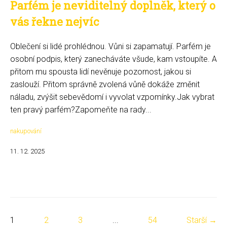
Parfém je neviditelný doplněk, který o
vás řekne nejvíc
Oblečení si lidé prohlédnou. Vůni si zapamatují. Parfém je
osobní podpis, který zanecháváte všude, kam vstoupíte. A
přitom mu spousta lidí nevěnuje pozornost, jakou si
zaslouží. Přitom správně zvolená vůně dokáže změnit
náladu, zvýšit sebevědomí i vyvolat vzpomínky.Jak vybrat
ten pravý parfém?Zapomeňte na rady...
nakupování
11. 12. 2025
1
2
3
...
54
Starší →