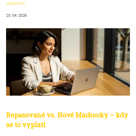
nakupování
25. 04. 2026
Repasované vs. Nové Macbooky – kdy
se to vyplatí