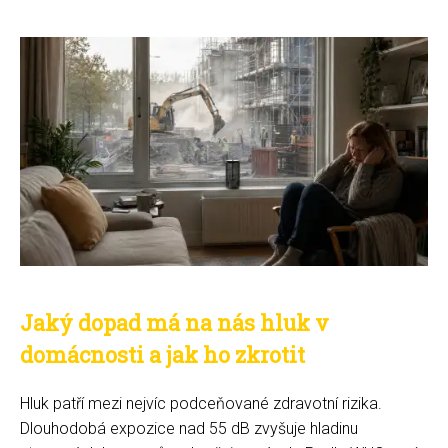
Jaký dopad má na nás hluk v
domácnosti a jak ho zkrotit
Hluk patří mezi nejvíc podceňované zdravotní rizika.
Dlouhodobá expozice nad 55 dB zvyšuje hladinu