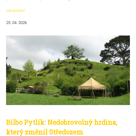
nakupování
25. 04. 2026
Bilbo Pytlík: Nedobrovolný hrdina,
který změnil Středozem