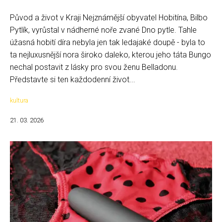
Původ a život v Kraji Nejznámější obyvatel Hobitína, Bilbo
Pytlík, vyrůstal v nádherné noře zvané Dno pytle. Tahle
úžasná hobití díra nebyla jen tak ledajaké doupě - byla to
ta nejluxusnější nora široko daleko, kterou jeho táta Bungo
nechal postavit z lásky pro svou ženu Belladonu.
Představte si ten každodenní život...
kultura
21. 03. 2026