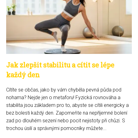
Jak zlepšit stabilitu a cítit se lépe
každý den
Cítíte se občas, jako by vám chyběla pevná půda pod
nohama? Nejde jen o metaforu! Fyzická rovnováha a
stabilita jsou základem pro to, abyste se cítili energicky a
bez bolesti každý den. Zapomeňte na nepříjemné bolení
zad po dlouhém sezení nebo pocit nejistoty při chůzi. S
trochou úsilí a správnými pomocníky můžete...