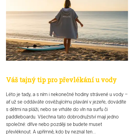
Váš tajný tip pro převlékání u vody
Léto je tady, a s ním i nekonečné hodiny strávené u vody –
ať už se oddáváte osvěžujícímu plavání v jezeře, dovádíte
s dětmi na pláži, nebo se vrháte do vln na surfu či
paddleboardu. Všechna tato dobrodružství mají jedno
společné: dříve nebo později se budete muset
převléknout. A upřímně, kdo by neznal ten...