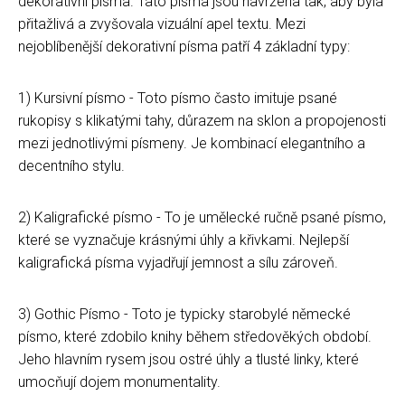
dekorativní písma. Tato písma jsou navržena tak, aby byla
přitažlivá a zvyšovala vizuální apel textu. Mezi
nejoblíbenější dekorativní písma patří 4 základní typy:
1) Kursivní písmo - Toto písmo často imituje psané
rukopisy s klikatými tahy, důrazem na sklon a propojenosti
mezi jednotlivými písmeny. Je kombinací elegantního a
decentního stylu.
2) Kaligrafické písmo - To je umělecké ručně psané písmo,
které se vyznačuje krásnými úhly a křivkami. Nejlepší
kaligrafická písma vyjadřují jemnost a sílu zároveň.
3) Gothic Písmo - Toto je typicky starobylé německé
písmo, které zdobilo knihy během středověkých období.
Jeho hlavním rysem jsou ostré úhly a tlusté linky, které
umocňují dojem monumentality.