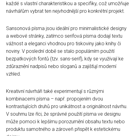
každé s vlastní charakteristikou a specifiky, což umožňuje
návrhářům vybrat ten nejvhodnější pro konkrétní projekt.
Sansonová písma jsou ideální pro minimalistické designy
a webové stránky, zatímco serifová písma dodají textu
vážnost a eleganci vhodnou pro tiskoviny jako knihy či
noviny. V poslední době se stalo populárním použití
bezpatkových fontů (tzv. sans-serif), kdy se využívají ke
zdůraznění nadpisů nebo sloganů a zajišťují moderní
vzhled.
Kreativní návrháři také experimentují s různými
kombinacemi písma – např. propojením dvou
kontrastujících druhů pro unikátnost a originálnost návrhu.
V souhrnu lze říci, že správné použití písma ve designu
může pomoci k lepšímu porozumění obsahu textu nebo
produktu samotného a zároveň přispět k estetickému