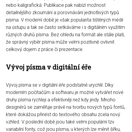
nebo kaligrafická. Publikace pak nabízí možnost
detailnějšího zkoumání a porovnávání jednotlivých typů
písma. V moderní době je však popularita tištěných médií
na ústupu a tak se často setkáváme i s digitálním využitím
různých druhů písma. Bez ohledu na formát ale stále platí,
že správný výběr písma může velmi pozitivně ovlivnit
celkový dojem z práce či prezentace.
Vývoj písma v digitální éře
Vývoj písma se v digitální éře podstatně urychlil. Díky
moderním počítačům a softwaru je možné vytvářet nové
druhy písma rychleji a efektivněji než kdy jindy. Mnoho
designérů se zaměřuje právě na tvorbu nových typů fontů,
které dokážou přinést do textového obsahu zcela nový
vzhled. V poslední době jsou také velmi populární tzv.
variabilní fonty, což jsou písma, u kterých lze měnit šířku,