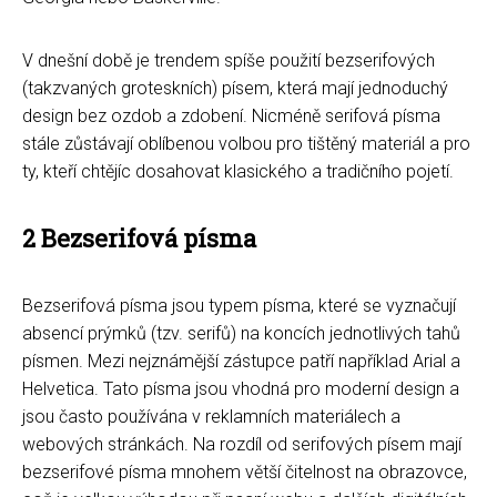
V dnešní době je trendem spíše použití bezserifových
(takzvaných groteskních) písem, která mají jednoduchý
design bez ozdob a zdobení. Nicméně serifová písma
stále zůstávají oblíbenou volbou pro tištěný materiál a pro
ty, kteří chtějíc dosahovat klasického a tradičního pojetí.
2 Bezserifová písma
Bezserifová písma jsou typem písma, které se vyznačují
absencí prýmků (tzv. serifů) na koncích jednotlivých tahů
písmen. Mezi nejznámější zástupce patří například Arial a
Helvetica. Tato písma jsou vhodná pro moderní design a
jsou často používána v reklamních materiálech a
webových stránkách. Na rozdíl od serifových písem mají
bezserifové písma mnohem větší čitelnost na obrazovce,