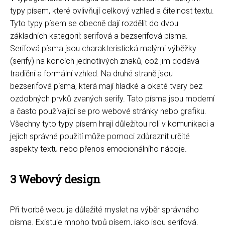
typy písem, které ovlivňují celkový vzhled a čitelnost textu.
Tyto typy písem se obecně dají rozdělit do dvou
základních kategorií: serifová a bezserifová písma.
Serifová písma jsou charakteristická malými výběžky
(serify) na koncích jednotlivých znaků, což jim dodává
tradiční a formální vzhled. Na druhé straně jsou
bezserifová písma, která mají hladké a okaté tvary bez
ozdobných prvků zvaných serify. Tato písma jsou moderní
a často používající se pro webové stránky nebo grafiku.
Všechny tyto typy písem hrají důležitou roli v komunikaci a
jejich správné použití může pomoci zdůraznit určité
aspekty textu nebo přenos emocionálního náboje.
3 Webový design
Při tvorbě webu je důležité myslet na výběr správného
písma. Existuje mnoho typů písem, jako jsou serifová,