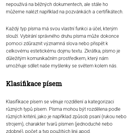
nepoužívá na běžných dokumentech, ale stále ho
můžeme nalézt například na pozvánkách a certifikátech.
Každý typ písma má svou vlastní funkci a účel, kterým
slouží. Vybírání správného druhu písma může dokonce
pomoci zdůraznit významná slova nebo přispět k
celkovému estetickému dojmu textu. Zkrátka, písmo je
důležitým komunikačním prostředkem, který nám
umožňuje sdílet naše myšlenky se světem kolem nás.
Klasifikace písem
Klasifikace písem se věnuje rozdělení a kategorizaci
různých typů písem. Písma mohou být rozdělena podle
různých kritérií, jako je například způsob psaní (rukou nebo
strojem), charakter tvarů písmen (jednoduché nebo
zdobné), počet a typ použitých linii apod.