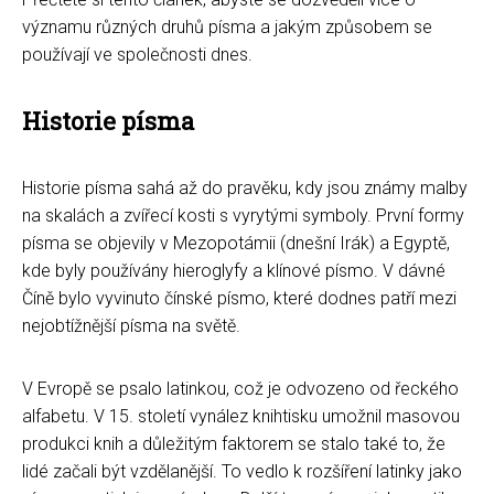
významu různých druhů písma a jakým způsobem se
používají ve společnosti dnes.
Historie písma
Historie písma sahá až do pravěku, kdy jsou známy malby
na skalách a zvířecí kosti s vyrytými symboly. První formy
písma se objevily v Mezopotámii (dnešní Irák) a Egyptě,
kde byly používány hieroglyfy a klínové písmo. V dávné
Číně bylo vyvinuto čínské písmo, které dodnes patří mezi
nejobtížnější písma na světě.
V Evropě se psalo latinkou, což je odvozeno od řeckého
alfabetu. V 15. století vynález knihtisku umožnil masovou
produkci knih a důležitým faktorem se stalo také to, že
lidé začali být vzdělanější. To vedlo k rozšíření latinky jako