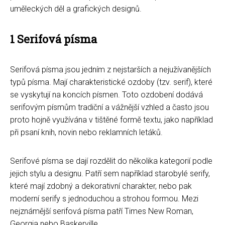
uměleckých děl a grafických designů.
1 Serifová písma
Serifová písma jsou jedním z nejstarších a nejužívanějších
typů písma. Mají charakteristické ozdoby (tzv. serif), které
se vyskytují na koncích písmen. Toto ozdobení dodává
serifovým písmům tradiční a vážnější vzhled a často jsou
proto hojně využívána v tištěné formě textu, jako například
při psaní knih, novin nebo reklamních letáků.
Serifové písma se dají rozdělit do několika kategorií podle
jejich stylu a designu. Patří sem například starobylé serify,
které mají zdobný a dekorativní charakter, nebo pak
moderní serify s jednoduchou a strohou formou. Mezi
nejznámější serifová písma patří Times New Roman,
Georgia nebo Baskerville.