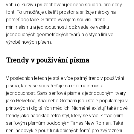
váhu či kurzivu při zachování jediného souboru pro daný
font. To umožňuje ušetřit prostor a snižuje nároky na
paměť počítače. S tímto vývojem souvisí i trend
minimalismu a jednoduchosti, což vede ke vzniku
jednoduchých geometrických tvarů a čistých linií ve
výrobě nových písem.
Trendy v používání písma
V posledních letech je stále více patrný trend v používání
písma, který se soustřeďuje na minimalismus a
jednoduchost. Sans-serifová písma s jednoduchými tvary
jako Helvetica, Arial nebo Gotham jsou stále populárnější v
printových i digitálních médiích. Nicméně existují také nové
trendy jako například retro styl, který se vrací k tradičním
serifovým písmům podobným Times New Roman. Také
není neobvyklé použití rukopisných fontů pro zvýraznění