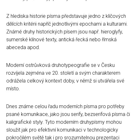
Z hlediska historie písma představuje jedno z klíčových
dělících kritérii napříč jednotlivými epochami a kulturami.
Známé druhy historických písem jsou např. hieroglyfy,
sumerské klínové texty, antická řecká nebo římská
abeceda apod.
Moderní ostrůvková druhotypeografie se v Česku
rozvíjela zejména ve 20. století a svým charakterem
odrážela celkový kontext doby, v němž si utvářela své
místo.
Dnes známe celou řadu moderních písma pro potřeby
psané komunikace, jako jsou serify, bezserifová písma či
kaligrafické styly. Tyto moderním druhypísmy mohou
sloužit jak pro efektivní komunikaci v technologicky
pokročilém světě tak i pro srozumitelnou prezentaci