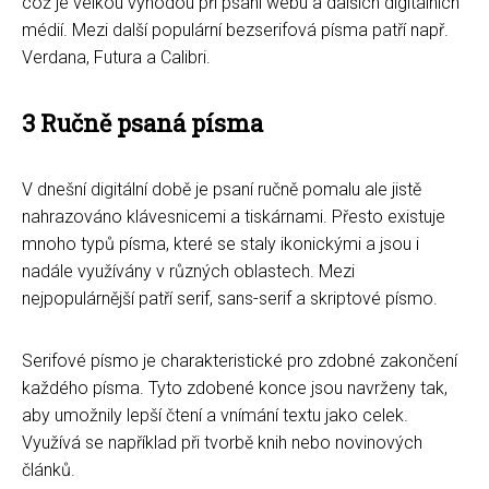
což je velkou výhodou při psaní webu a dalších digitálních
médií. Mezi další populární bezserifová písma patří např.
Verdana, Futura a Calibri.
3 Ručně psaná písma
V dnešní digitální době je psaní ručně pomalu ale jistě
nahrazováno klávesnicemi a tiskárnami. Přesto existuje
mnoho typů písma, které se staly ikonickými a jsou i
nadále využívány v různých oblastech. Mezi
nejpopulárnější patří serif, sans-serif a skriptové písmo.
Serifové písmo je charakteristické pro zdobné zakončení
každého písma. Tyto zdobené konce jsou navrženy tak,
aby umožnily lepší čtení a vnímání textu jako celek.
Využívá se například při tvorbě knih nebo novinových
článků.