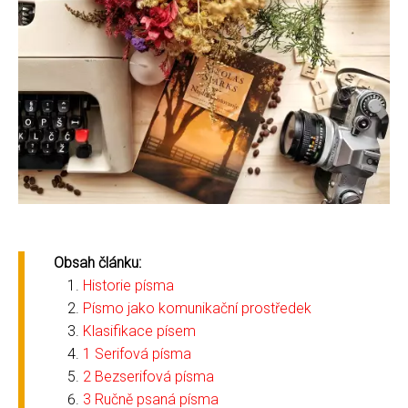
Obsah článku:
Historie písma
Písmo jako komunikační prostředek
Klasifikace písem
1 Serifová písma
2 Bezserifová písma
3 Ručně psaná písma