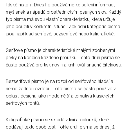
lidské historii. Dnes ho používáme ke sdílení informací,
myšlenek a nápadů prostřednictvím psaných slov. Každý
typ písma má svou vlastní charakteristiku, která určuje
jeho použití v konkrétní situaci. Základní kategorie písma
jsou například serifové, bezserifové nebo kaligrafické.
Serifové písmo je charakteristické malými zdobenými
prvky na koncích každého proužku. Tento druh písma se
často používá pro tisk novin a knih kvůli snadné čitelnosti.
Bezserifové písmo je na rozdíl od serifového hladší a
nemá žádnou ozdobu. Toto písmo se často používá v
oblasti designu jako modernější alternativa klasických
serifových fontů.
Kaligrafické písmo se skládá z linií a oblouků, které
dodávají textu osobitost. Tohle druh písma se dnes již