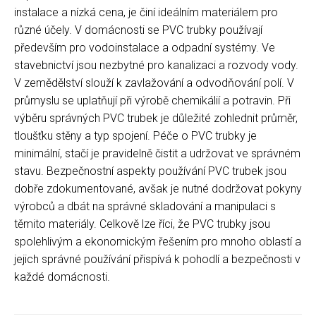
instalace a nízká cena, je činí ideálním materiálem pro
různé účely. V domácnosti se PVC trubky používají
především pro vodoinstalace a odpadní systémy. Ve
stavebnictví jsou nezbytné pro kanalizaci a rozvody vody.
V zemědělství slouží k zavlažování a odvodňování polí. V
průmyslu se uplatňují při výrobě chemikálií a potravin. Při
výběru správných PVC trubek je důležité zohlednit průměr,
tloušťku stěny a typ spojení. Péče o PVC trubky je
minimální, stačí je pravidelně čistit a udržovat ve správném
stavu. Bezpečnostní aspekty používání PVC trubek jsou
dobře zdokumentované, avšak je nutné dodržovat pokyny
výrobců a dbát na správné skladování a manipulaci s
těmito materiály. Celkově lze říci, že PVC trubky jsou
spolehlivým a ekonomickým řešením pro mnoho oblastí a
jejich správné používání přispívá k pohodlí a bezpečnosti v
každé domácnosti.