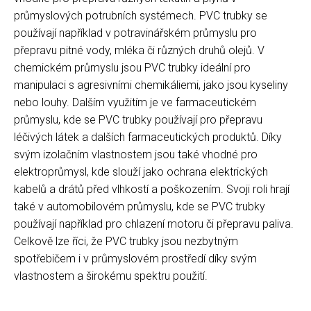
průmyslových potrubních systémech. PVC trubky se
používají například v potravinářském průmyslu pro
přepravu pitné vody, mléka či různých druhů olejů. V
chemickém průmyslu jsou PVC trubky ideální pro
manipulaci s agresivními chemikáliemi, jako jsou kyseliny
nebo louhy. Dalším využitím je ve farmaceutickém
průmyslu, kde se PVC trubky používají pro přepravu
léčivých látek a dalších farmaceutických produktů. Díky
svým izolačním vlastnostem jsou také vhodné pro
elektroprůmysl, kde slouží jako ochrana elektrických
kabelů a drátů před vlhkostí a poškozením. Svoji roli hrají
také v automobilovém průmyslu, kde se PVC trubky
používají například pro chlazení motoru či přepravu paliva.
Celkově lze říci, že PVC trubky jsou nezbytným
spotřebičem i v průmyslovém prostředí díky svým
vlastnostem a širokému spektru použití.