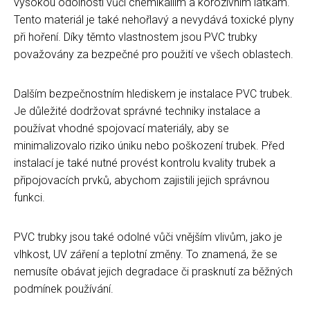
vysokou odolností vůči chemikáliím a korozivním látkám.
Tento materiál je také nehořlavý a nevydává toxické plyny
při hoření. Díky těmto vlastnostem jsou PVC trubky
považovány za bezpečné pro použití ve všech oblastech.
Dalším bezpečnostním hlediskem je instalace PVC trubek.
Je důležité dodržovat správné techniky instalace a
používat vhodné spojovací materiály, aby se
minimalizovalo riziko úniku nebo poškození trubek. Před
instalací je také nutné provést kontrolu kvality trubek a
připojovacích prvků, abychom zajistili jejich správnou
funkci.
PVC trubky jsou také odolné vůči vnějším vlivům, jako je
vlhkost, UV záření a teplotní změny. To znamená, že se
nemusíte obávat jejich degradace či prasknutí za běžných
podmínek používání.