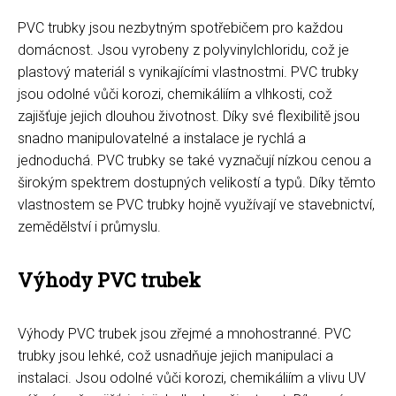
PVC trubky jsou nezbytným spotřebičem pro každou
domácnost. Jsou vyrobeny z polyvinylchloridu, což je
plastový materiál s vynikajícími vlastnostmi. PVC trubky
jsou odolné vůči korozi, chemikáliím a vlhkosti, což
zajišťuje jejich dlouhou životnost. Díky své flexibilitě jsou
snadno manipulovatelné a instalace je rychlá a
jednoduchá. PVC trubky se také vyznačují nízkou cenou a
širokým spektrem dostupných velikostí a typů. Díky těmto
vlastnostem se PVC trubky hojně využívají ve stavebnictví,
zemědělství i průmyslu.
Výhody PVC trubek
Výhody PVC trubek jsou zřejmé a mnohostranné. PVC
trubky jsou lehké, což usnadňuje jejich manipulaci a
instalaci. Jsou odolné vůči korozi, chemikáliím a vlivu UV