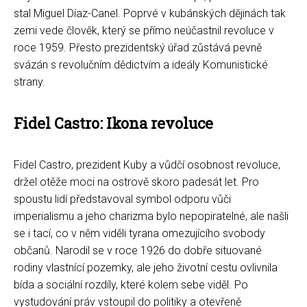
stal Miguel Díaz-Canel. Poprvé v kubánských dějinách tak
zemi vede člověk, který se přímo neúčastnil revoluce v
roce 1959. Přesto prezidentský úřad zůstává pevně
svázán s revolučním dědictvím a ideály Komunistické
strany.
Fidel Castro: Ikona revoluce
Fidel Castro, prezident Kuby a vůdčí osobnost revoluce,
držel otěže moci na ostrově skoro padesát let. Pro
spoustu lidí představoval symbol odporu vůči
imperialismu a jeho charizma bylo nepopiratelné, ale našli
se i tací, co v něm viděli tyrana omezujícího svobody
občanů. Narodil se v roce 1926 do dobře situované
rodiny vlastnící pozemky, ale jeho životní cestu ovlivnila
bída a sociální rozdíly, které kolem sebe viděl. Po
vystudování práv vstoupil do politiky a otevřeně