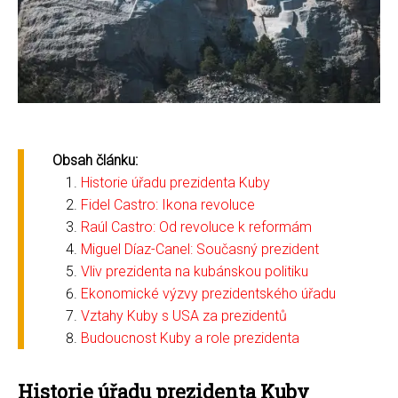
Obsah článku:
Historie úřadu prezidenta Kuby
Fidel Castro: Ikona revoluce
Raúl Castro: Od revoluce k reformám
Miguel Díaz-Canel: Současný prezident
Vliv prezidenta na kubánskou politiku
Ekonomické výzvy prezidentského úřadu
Vztahy Kuby s USA za prezidentů
Budoucnost Kuby a role prezidenta
Historie úřadu prezidenta Kuby