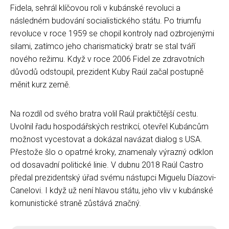
Fidela, sehrál klíčovou roli v kubánské revoluci a
následném budování socialistického státu. Po triumfu
revoluce v roce 1959 se chopil kontroly nad ozbrojenými
silami, zatímco jeho charismatický bratr se stal tváří
nového režimu. Když v roce 2006 Fidel ze zdravotních
důvodů odstoupil, prezident Kuby Raúl začal postupně
měnit kurz země.
Na rozdíl od svého bratra volil Raúl praktičtější cestu.
Uvolnil řadu hospodářských restrikcí, otevřel Kubáncům
možnost vycestovat a dokázal navázat dialog s USA.
Přestože šlo o opatrné kroky, znamenaly výrazný odklon
od dosavadní politické linie. V dubnu 2018 Raúl Castro
předal prezidentský úřad svému nástupci Miguelu Díazovi-
Canelovi. I když už není hlavou státu, jeho vliv v kubánské
komunistické straně zůstává značný.