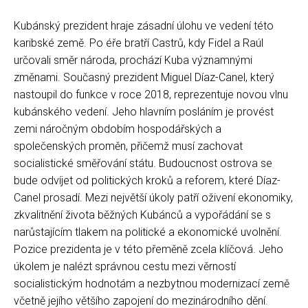
Kubánský prezident hraje zásadní úlohu ve vedení této
karibské země. Po éře bratří Castrů, kdy Fidel a Raúl
určovali směr národa, prochází Kuba významnými
změnami. Současný prezident Miguel Díaz-Canel, který
nastoupil do funkce v roce 2018, reprezentuje novou vlnu
kubánského vedení. Jeho hlavním posláním je provést
zemi náročným obdobím hospodářských a
společenských proměn, přičemž musí zachovat
socialistické směřování státu. Budoucnost ostrova se
bude odvíjet od politických kroků a reforem, které Díaz-
Canel prosadí. Mezi největší úkoly patří oživení ekonomiky,
zkvalitnění života běžných Kubánců a vypořádání se s
narůstajícím tlakem na politické a ekonomické uvolnění.
Pozice prezidenta je v této přeměně zcela klíčová. Jeho
úkolem je nalézt správnou cestu mezi věrností
socialistickým hodnotám a nezbytnou modernizací země
včetně jejího většího zapojení do mezinárodního dění.