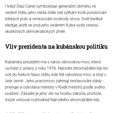
I když Díaz-Canel symbolizuje generační obměnu ve
vedení státu, jeho vláda stále čelí výtkám kvůli porušování
lidských práv a omezování svobody slova. Svět bedlivě
sleduje, jestli se pod jeho vedením Kuba vydá cestou
skutečných demokratických změn.
Vliv prezidenta na kubánskou politiku
Kubánský prezident má v rukou obrovskou moc, která
vychází z ústavy z roku 1976. Národní shromáždění lidu ho
volí do funkce hlavy státu, kde řídí výkonnou moc a stojí v
čele země. Jeho pravomoci zahrnují sestavování vlády -
jmenuje a odvolává ministry v Radě ministrů podle svého
uvážení. Zásadní je jeho vliv na tvorbu zákonů, protože
může vetovat rozhodnutí Národního shromáždění lidu.