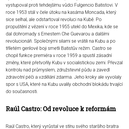
vystupoval proti tehdejšímu vůdci Fulgencio Batistovi. V
roce 1953 stál v čele útoku na kasárna Moncada, který
sice selhal, ale odstartoval revoluci na Kubě. Po
propuštění z vězení v roce 1955 utekl do Mexika, kde se
dal dohromady s Ernestem Che Guevarou a dalšími
revolucionáři. Společnými silami se vrátili na Kubu a po
tříletém gerilové boji smetli Batistův režim. Castro se
chopil funkce premiéra v roce 1959 a spustil zásadní
změny, které přetvořily Kubu v socialistickou zemi. Převzal
kontrolu nad průmyslem, združstevnil půdu a zavedl
zdravotní péči a vzdělání zdarma. Jeho kroky ale vyvolaly
spor s USA, které na Kubu uvalily obchodní blokádu trvající
do současnosti.
Raúl Castro: Od revoluce k reformám
Raúl Castro, který vyrůstal ve stínu svého staršího bratra