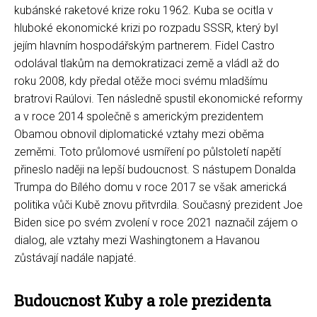
kubánské raketové krize roku 1962. Kuba se ocitla v
hluboké ekonomické krizi po rozpadu SSSR, který byl
jejím hlavním hospodářským partnerem. Fidel Castro
odolával tlakům na demokratizaci země a vládl až do
roku 2008, kdy předal otěže moci svému mladšímu
bratrovi Raúlovi. Ten následně spustil ekonomické reformy
a v roce 2014 společně s americkým prezidentem
Obamou obnovil diplomatické vztahy mezi oběma
zeměmi. Toto průlomové usmíření po půlstoletí napětí
přineslo naději na lepší budoucnost. S nástupem Donalda
Trumpa do Bílého domu v roce 2017 se však americká
politika vůči Kubě znovu přitvrdila. Současný prezident Joe
Biden sice po svém zvolení v roce 2021 naznačil zájem o
dialog, ale vztahy mezi Washingtonem a Havanou
zůstávají nadále napjaté.
Budoucnost Kuby a role prezidenta