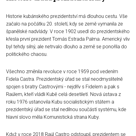
Historie kubánského prezidentství má dlouhou cestu. Vše
začalo na počátku 20. století, kdy se země vymanila ze
španělské nadvlády. V roce 1902 usedl do prezidentského
křesla první prezident Tomás Estrada Palma. Americký vliv
byl tehdy silný, ale netrvalo dlouho a země se ponořila do
politického chaosu.
Všechno změnila revoluce v roce 1959 pod vedením
Fidela Castra. Prezidentský úřad se stal neodmyslitelně
spojen s bratry Castrovými - nejdřív s Fidelem a pak s
Raúlem, kteří vládli Kubě celá desetiletí. Nová ústava z
roku 1976 ustanovila Kubu socialistickým státem a
prezidentský úřad se stal nedílnou součástí systému, kde
hlavní slovo měla Komunistická strana Kuby.
Když v roce 2018 Raúl Castro odstoupil, prezidentem se