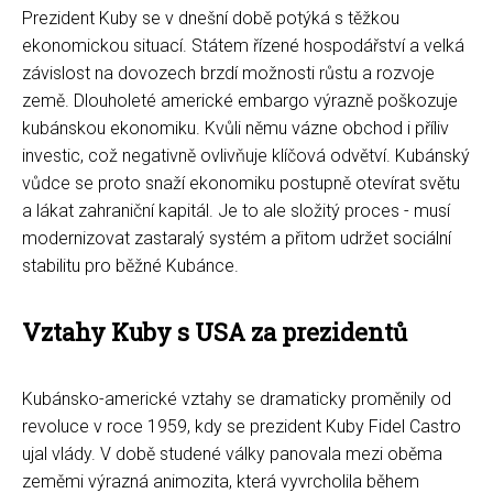
Prezident Kuby se v dnešní době potýká s těžkou
ekonomickou situací. Státem řízené hospodářství a velká
závislost na dovozech brzdí možnosti růstu a rozvoje
země. Dlouholeté americké embargo výrazně poškozuje
kubánskou ekonomiku. Kvůli němu vázne obchod i příliv
investic, což negativně ovlivňuje klíčová odvětví. Kubánský
vůdce se proto snaží ekonomiku postupně otevírat světu
a lákat zahraniční kapitál. Je to ale složitý proces - musí
modernizovat zastaralý systém a přitom udržet sociální
stabilitu pro běžné Kubánce.
Vztahy Kuby s USA za prezidentů
Kubánsko-americké vztahy se dramaticky proměnily od
revoluce v roce 1959, kdy se prezident Kuby Fidel Castro
ujal vlády. V době studené války panovala mezi oběma
zeměmi výrazná animozita, která vyvrcholila během