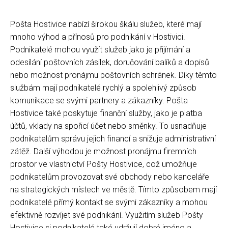
Pošta Hostivice nabízí širokou škálu služeb, které mají
mnoho výhod a přínosů pro podnikání v Hostivici.
Podnikatelé mohou využít služeb jako je přijímání a
odesílání poštovních zásilek, doručování balíků a dopisů
nebo možnost pronájmu poštovních schránek. Díky těmto
službám mají podnikatelé rychlý a spolehlivý způsob
komunikace se svými partnery a zákazníky. Pošta
Hostivice také poskytuje finanční služby, jako je platba
účtů, vklady na spořicí účet nebo směnky. To usnadňuje
podnikatelům správu jejich financí a snižuje administrativní
zátěž. Další výhodou je možnost pronájmu firemních
prostor ve vlastnictví Pošty Hostivice, což umožňuje
podnikatelům provozovat své obchody nebo kanceláře
na strategických místech ve městě. Tímto způsobem mají
podnikatelé přímý kontakt se svými zákazníky a mohou
efektivně rozvíjet své podnikání. Využitím služeb Pošty
Hostivice si podnikatelé také udržují dobré jméno a