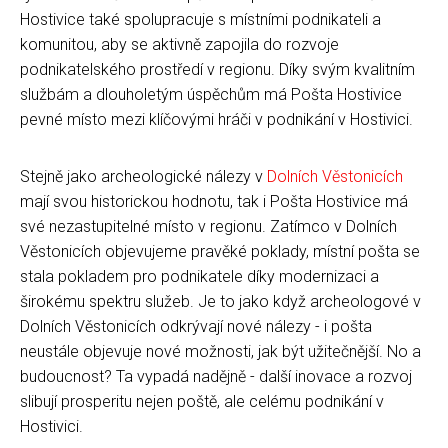
Hostivice také spolupracuje s místními podnikateli a
komunitou, aby se aktivně zapojila do rozvoje
podnikatelského prostředí v regionu. Díky svým kvalitním
službám a dlouholetým úspěchům má Pošta Hostivice
pevné místo mezi klíčovými hráči v podnikání v Hostivici.
Stejně jako archeologické nálezy v
Dolních Věstonicích
mají svou historickou hodnotu, tak i Pošta Hostivice má
své nezastupitelné místo v regionu. Zatímco v Dolních
Věstonicích objevujeme pravěké poklady, místní pošta se
stala pokladem pro podnikatele díky modernizaci a
širokému spektru služeb. Je to jako když archeologové v
Dolních Věstonicích odkrývají nové nálezy - i pošta
neustále objevuje nové možnosti, jak být užitečnější. No a
budoucnost? Ta vypadá nadějně - další inovace a rozvoj
slibují prosperitu nejen poště, ale celému podnikání v
Hostivici.