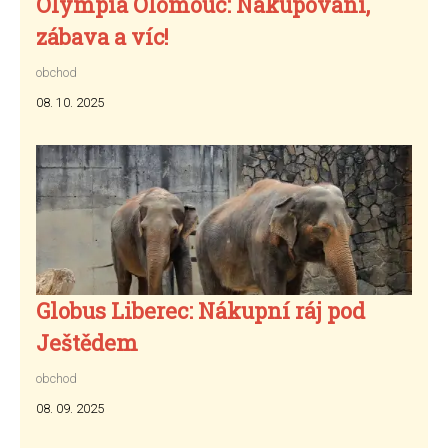
Olympia Olomouc: Nakupování,
zábava a víc!
obchod
08. 10. 2025
Globus Liberec: Nákupní ráj pod
Ještědem
obchod
08. 09. 2025