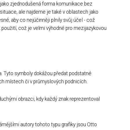
ším jako zjednodušená forma komunikace bez
situace, ale najdeme je také v oblastech jako
sné, aby co nejúčinněji plnily svůj účel - což
k použití, což je velmi výhodné pro mezijazykovou
yka. Tyto symboly dokážou předat podstatné
ných místech či v průmyslových podnicích.
noduchými obrazci, kdy každý znak reprezentoval
mějšími autory tohoto typu grafiky jsou Otto