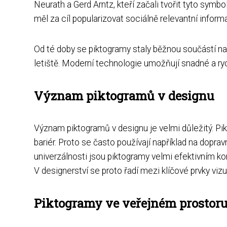
Neurath a Gerd Arntz, kteří začali tvořit tyto symb
měl za cíl popularizovat sociálně relevantní info
Od té doby se piktogramy staly běžnou součástí n
letiště. Moderní technologie umožňují snadné a ryc
Význam piktogramů v designu
Význam piktogramů v designu je velmi důležitý. Pi
bariér. Proto se často používají například na dopr
univerzálnosti jsou piktogramy velmi efektivním k
V designerství se proto řadí mezi klíčové prvky vizu
Piktogramy ve veřejném prostor