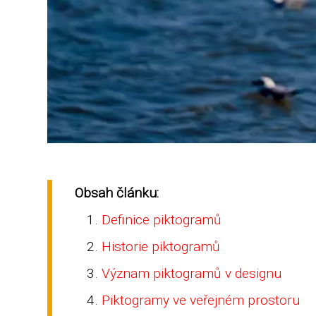
Obsah článku:
Definice piktogramů
Historie piktogramů
Význam piktogramů v designu
Piktogramy ve veřejném prostoru