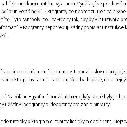
vizuální komunikaci určitého významu. Využívají se předev
ší a univerzálnější. Piktogramy se neomezují jen na běžné 
íně. Tyto symboly jsou navrženy tak, aby byly intuitivní a pře
nformací. Piktogramy nepotřebují žádný popis ani instrukce 
yků.
jí k zobrazení informací bez nutnosti použití slov nebo jaz
č jsou piktogramy tak důležité například v dopravě, na veřej
ací. Například Egypťané používali hieroglyfy, které byly jed
ly užívány logogramy a ideogramy pro zápis čínštiny.
 modernistický piktogram s minimalistickým designem. Nejzná