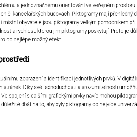
rychlému a jednoznačnému orientování ve veřejném prostoru.
odech či kancelářských budovách. Piktogramy mají přehledný 
sty i místní obyvatele jsou piktogramy velkým pomocníkem při 
ost a rychlost, kterou jim piktogramy poskytují. Proto je dů
pro co nejlépe možný efekt.
prostředí
uálnímu zobrazení a identifikaci jednotlivých prvků. V digitá
 stránek. Díky své jednoduchosti a srozumitelnosti umožňují 
 Ve spojení s dalšími grafickými prvky navíc mohou piktogram
 důležité dbát na to, aby byly piktogramy co nejvíce univerz