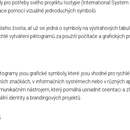
oly pro potřeby svého projektu Isotype (International System
rmace pomocí vizuálně jednoduchých symbolů.
ašeho života, ať už se jedná o symboly na výstrahových tab
hlé vytváření piktogramů za použití počítače a grafických 
ktogramy jsou grafické symboly, které jsou vhodné pro rych
avních značkách, v informačních systémech nebo v různých ap
omunikačním nástrojem, který pomáhá usnadnit orientaci a z
ální identity a brandingových projektů.
u