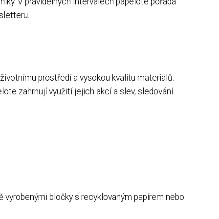
níky. V pravidelných intervalech papelote pořádá
letteru.
životnímu prostředí a vysokou kvalitu materiálů.
ote zahrnují využití jejich akcí a slev, sledování
 ručně vyrobenými bločky s recyklovaným papírem nebo