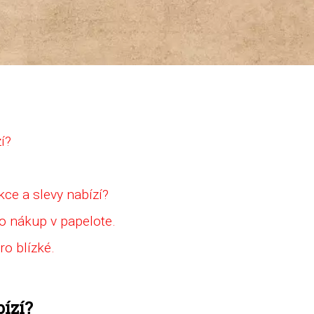
í?
kce a slevy nabízí?
o nákup v papelote.
ro blízké.
bízí?