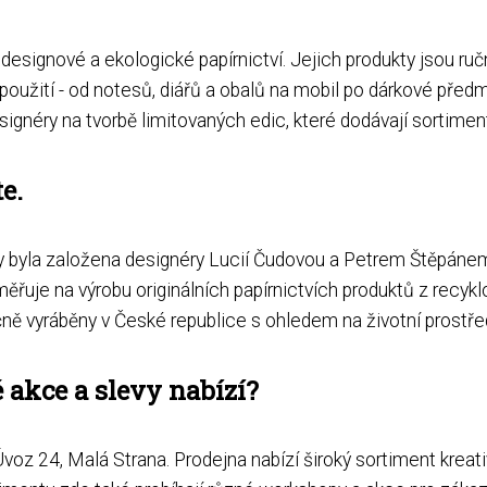
 designové a ekologické papírnictví. Jejich produkty jsou ru
 použití - od notesů, diářů a obalů na mobil po dárkové pře
ignéry na tvorbě limitovaných edic, které dodávají sortiment
e.
byla založena designéry Lucií Čudovou a Petrem Štěpánem. Jej
řuje na výrobu originálních papírnictvích produktů z recy
učně vyráběny v České republice s ohledem na životní prostřed
é akce a slevy nabízí?
oz 24, Malá Strana. Prodejna nabízí široký sortiment kreativní