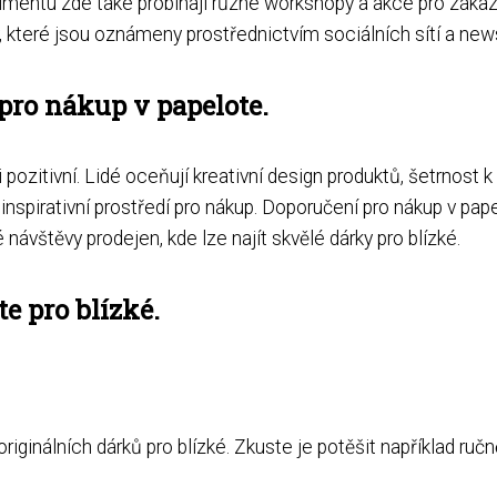
timentu zde také probíhají různé workshopy a akce pro zákaz
, které jsou oznámeny prostřednictvím sociálních sítí a news
pro nákup v papelote.
zitivní. Lidé oceňují kreativní design produktů, šetrnost k 
inspirativní prostředí pro nákup. Doporučení pro nákup v papel
 návštěvy prodejen, kde lze najít skvělé dárky pro blízké.
e pro blízké.
ěr originálních dárků pro blízké. Zkuste je potěšit například