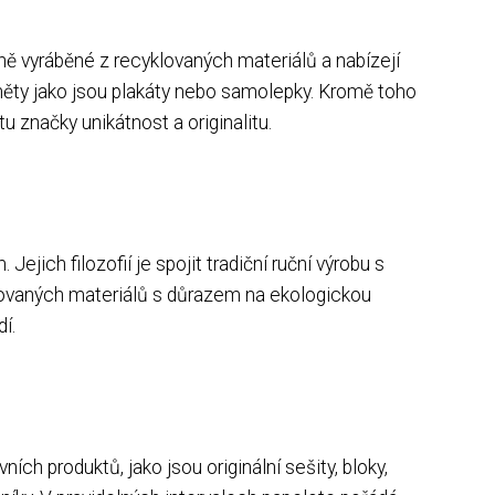
čně vyráběné z recyklovaných materiálů a nabízejí
dměty jako jsou plakáty nebo samolepky. Kromě toho
u značky unikátnost a originalitu.
ich filozofií je spojit tradiční ruční výrobu s
klovaných materiálů s důrazem na ekologickou
í.
ch produktů, jako jsou originální sešity, bloky,