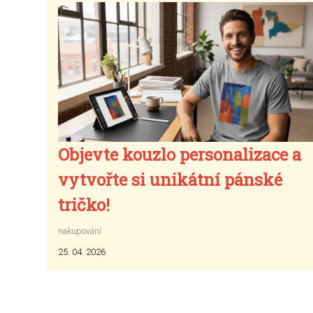
Objevte kouzlo personalizace a
vytvořte si unikátní pánské
tričko!
nakupování
25. 04. 2026