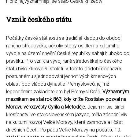
nichž nejvýznamnější se stalo České knížectví.
Vznik českého státu
Počátky české státnosti se tradičně kladou do období
raného středověku, ačkoliv stopy osídlení a kulturního
vývoje na území dnešní České republiky sahají hluboko do
pravěku. Pro vznik a vývoj raně středověkého českého
státu bylo klíčové 9. století. V tomto období dochází k
postupnému sjednocování jednotlivých kmenových
oblastí pod vládou dynastie Přemyslovců, jejímž
legendárním zakladatelem byl Přemysl Oráč.
Významným
mezníkem se stal rok 863, kdy kníže Rostislav pozval na
Moravu věrozvěsty Cyrila a Metoděje.
Jejich misie, šířící
křesťanství ve staroslověnském jazyce, měla zásadní vliv
na kulturní rozvoj Velké Moravy, která zahrnovala i část
dnešních Čech. Po pádu Velké Moravy na počátku 10.