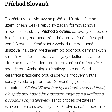
Příchod Slovanů
Po zániku Velké Moravy na počátku 10. století se na
území dnešní České republiky začaly formovat nové
mocenské struktury.
Příchod Slovanů
, datovaný zhruba do
5. a 6. století, znamenal zásadní zlom v dějinách českých
zemí. Slované, přicházející z východu, se postupně
usazovali na území vylidněném po odchodu germánských
kmenů. Přinášeli s sebou vlastní jazyk, kulturu a tradice,
které se staly základem pro formování raně středověké
společnosti.
Archeologické nálezy
, jako například
keramika pražského typu či šperky s motivem vinuté
spirály, svědčí o přítomnosti Slovanů a jejich kulturní
osobitosti.
Příchod Slovanů nebyl jednorázovou událostí,
ale spíše dlouhodobým procesem migrace a asimilace s
původním obyvatelstvem.
Tento proces byl završen
vznikem prvních slovanských knížectví na našem území, z