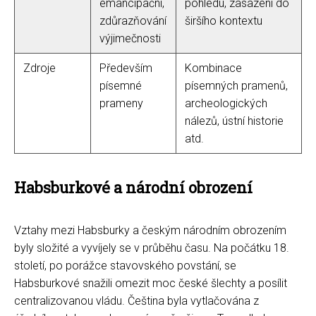
emancipační,
pohledu, zasazení do
zdůrazňování
širšího kontextu
výjimečnosti
Zdroje
Především
Kombinace
písemné
písemných pramenů,
prameny
archeologických
nálezů, ústní historie
atd.
Habsburkové a národní obrození
Vztahy mezi Habsburky a českým národním obrozením
byly složité a vyvíjely se v průběhu času. Na počátku 18.
století, po porážce stavovského povstání, se
Habsburkové snažili omezit moc české šlechty a posílit
centralizovanou vládu. Čeština byla vytlačována z