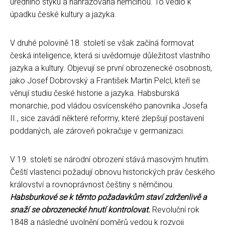
úředního styku a nahrazována němčinou. To vedlo k
úpadku české kultury a jazyka.
V druhé polovině 18. století se však začíná formovat
česká inteligence, která si uvědomuje důležitost vlastního
jazyka a kultury. Objevují se první obrozenecké osobnosti,
jako Josef Dobrovský a František Martin Pelcl, kteří se
věnují studiu české historie a jazyka. Habsburská
monarchie, pod vládou osvícenského panovníka Josefa
II., sice zavádí některé reformy, které zlepšují postavení
poddaných, ale zároveň pokračuje v germanizaci.
V 19. století se národní obrození stává masovým hnutím.
Čeští vlastenci požadují obnovu historických práv českého
království a rovnoprávnost češtiny s němčinou.
Habsburkové se k těmto požadavkům staví zdrženlivě a
snaží se obrozenecké hnutí kontrolovat.
Revoluční rok
1848 a následné uvolnění poměrů vedou k rozvoji