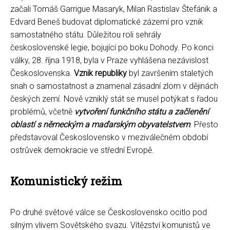
začali Tomáš Garrigue Masaryk, Milan Rastislav Štefánik a
Edvard Beneš budovat diplomatické zázemí pro vznik
samostatného státu. Důležitou roli sehrály
československé legie, bojující po boku Dohody. Po konci
války, 28. října 1918, byla v Praze vyhlášena nezávislost
Československa.
Vznik republiky
byl završením staletých
snah o samostatnost a znamenal zásadní zlom v dějinách
českých zemí. Nově vzniklý stát se musel potýkat s řadou
problémů, včetně
vytvoření funkčního státu a začlenění
oblastí s německým a maďarským obyvatelstvem
. Přesto
představoval Československo v meziválečném období
ostrůvek demokracie ve střední Evropě.
Komunistický režim
Po druhé světové válce se Československo ocitlo pod
silným vlivem Sovětského svazu. Vítězství komunistů ve