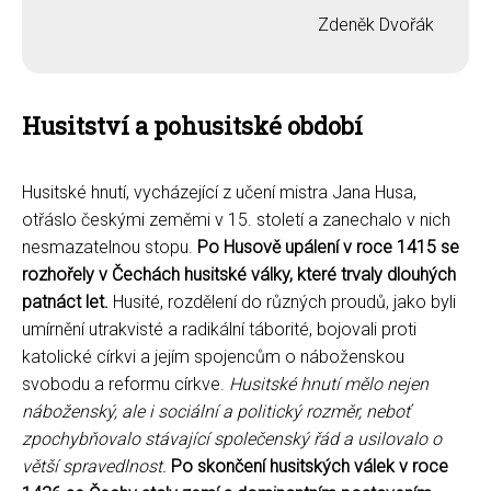
Zdeněk Dvořák
Husitství a pohusitské období
Husitské hnutí, vycházející z učení mistra Jana Husa,
otřáslo českými zeměmi v 15. století a zanechalo v nich
nesmazatelnou stopu.
Po Husově upálení v roce 1415 se
rozhořely v Čechách husitské války, které trvaly dlouhých
patnáct let.
Husité, rozdělení do různých proudů, jako byli
umírnění utrakvisté a radikální táborité, bojovali proti
katolické církvi a jejím spojencům o náboženskou
svobodu a reformu církve.
Husitské hnutí mělo nejen
náboženský, ale i sociální a politický rozměr, neboť
zpochybňovalo stávající společenský řád a usilovalo o
větší spravedlnost.
Po skončení husitských válek v roce