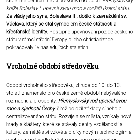
století se centrum moci přesouvá do Čech.
Přemyslovský
kníže Boleslav I. upevnil svou moc a rozšířil území státu.
Za vlády jeho syna, Boleslava II., došlo k zavraždění sv.
Václava, který se stal symbolem české státnosti a
křesťanské identity.
Postupné upevňování pozice českého
státu v rámci střední Evropy a jeho christianizace
pokračovaly i v následujících staletích.
Vrcholné období středověku
Období vrcholného středověku, zhruba od 10. do 13.
století, znamenalo pro české země období nebývalého
rozmachu a prosperity.
Přemyslovský rod upevnil svou
moc a sjednotil Čechy
, čímž položil základy silného a
centralizovaného státu. Rozvíjela se města, vznikaly nové
hrady a kláštery, které se stávaly centry vzdělanosti a
kultury. Zemědělství vzkvétalo díky novým technologiím a
obchodu, což vedlo k růstu populace a celkovému