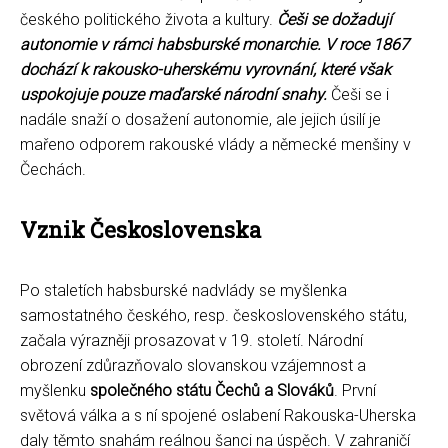
českého politického života a kultury.
Češi se dožadují
autonomie v rámci habsburské monarchie.
V roce 1867
dochází k rakousko-uherskému vyrovnání, které však
uspokojuje pouze maďarské národní snahy.
Češi se i
nadále snaží o dosažení autonomie, ale jejich úsilí je
mařeno odporem rakouské vlády a německé menšiny v
Čechách.
Vznik Československa
Po staletích habsburské nadvlády se myšlenka
samostatného českého, resp. československého státu,
začala výrazněji prosazovat v 19. století. Národní
obrození zdůrazňovalo slovanskou vzájemnost a
myšlenku
společného státu Čechů a Slováků
. První
světová válka a s ní spojené oslabení Rakouska-Uherska
daly těmto snahám reálnou šanci na úspěch. V zahraničí