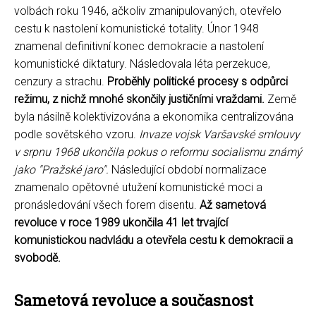
volbách roku 1946, ačkoliv zmanipulovaných, otevřelo
cestu k nastolení komunistické totality. Únor 1948
znamenal definitivní konec demokracie a nastolení
komunistické diktatury. Následovala léta perzekuce,
cenzury a strachu.
Proběhly politické procesy s odpůrci
režimu, z nichž mnohé skončily justičními vraždami.
Země
byla násilně kolektivizována a ekonomika centralizována
podle sovětského vzoru.
Invaze vojsk Varšavské smlouvy
v srpnu 1968 ukončila pokus o reformu socialismu známý
jako "Pražské jaro".
Následující období normalizace
znamenalo opětovné utužení komunistické moci a
pronásledování všech forem disentu.
Až sametová
revoluce v roce 1989 ukončila 41 let trvající
komunistickou nadvládu a otevřela cestu k demokracii a
svobodě.
Sametová revoluce a současnost