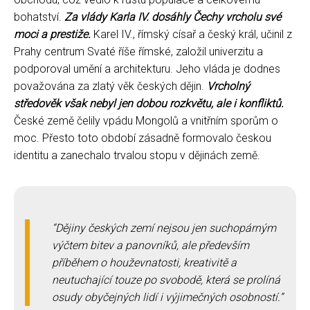
bohatství.
Za vlády Karla IV. dosáhly Čechy vrcholu své
moci a prestiže.
Karel IV., římský císař a český král, učinil z
Prahy centrum Svaté říše římské, založil univerzitu a
podporoval umění a architekturu. Jeho vláda je dodnes
považována za zlatý věk českých dějin.
Vrcholný
středověk však nebyl jen dobou rozkvětu, ale i konfliktů.
České země čelily vpádu Mongolů a vnitřním sporům o
moc. Přesto toto období zásadně formovalo českou
identitu a zanechalo trvalou stopu v dějinách země.
Dějiny českých zemí nejsou jen suchopárným
výčtem bitev a panovníků, ale především
příběhem o houževnatosti, kreativitě a
neutuchající touze po svobodě, která se prolíná
osudy obyčejných lidí i výjimečných osobností.