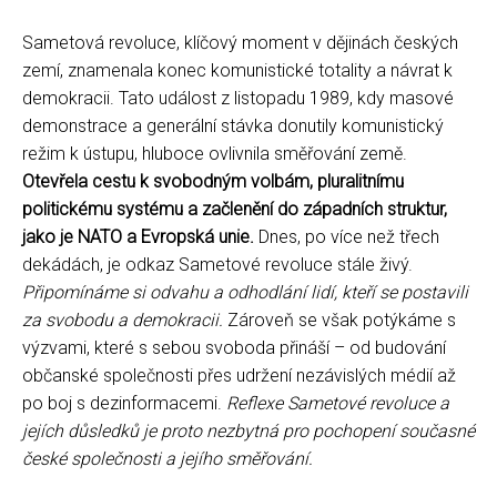
Sametová revoluce, klíčový moment v dějinách českých
zemí, znamenala konec komunistické totality a návrat k
demokracii. Tato událost z listopadu 1989, kdy masové
demonstrace a generální stávka donutily komunistický
režim k ústupu, hluboce ovlivnila směřování země.
Otevřela cestu k svobodným volbám, pluralitnímu
politickému systému a začlenění do západních struktur,
jako je NATO a Evropská unie.
Dnes, po více než třech
dekádách, je odkaz Sametové revoluce stále živý.
Připomínáme si odvahu a odhodlání lidí, kteří se postavili
za svobodu a demokracii.
Zároveň se však potýkáme s
výzvami, které s sebou svoboda přináší – od budování
občanské společnosti přes udržení nezávislých médií až
po boj s dezinformacemi.
Reflexe Sametové revoluce a
jejích důsledků je proto nezbytná pro pochopení současné
české společnosti a jejího směřování.