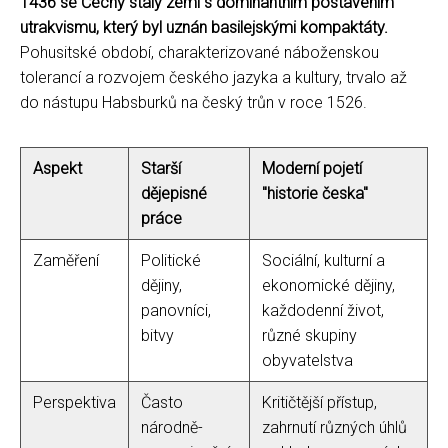
1436 se Čechy staly zemí s dominantním postavením
utrakvismu, který byl uznán basilejskými kompaktáty.
Pohusitské období, charakterizované náboženskou
tolerancí a rozvojem českého jazyka a kultury, trvalo až
do nástupu Habsburků na český trůn v roce 1526.
Aspekt
Starší
Moderní pojetí
dějepisné
"historie česka"
práce
Zaměření
Politické
Sociální, kulturní a
dějiny,
ekonomické dějiny,
panovníci,
každodenní život,
bitvy
různé skupiny
obyvatelstva
Perspektiva
Často
Kritičtější přístup,
národně-
zahrnutí různých úhlů