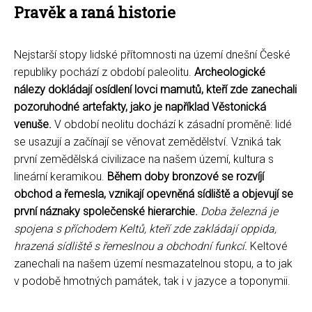
Pravěk a raná historie
Nejstarší stopy lidské přítomnosti na území dnešní České
republiky pochází z období paleolitu.
Archeologické
nálezy dokládají osídlení lovci mamutů, kteří zde zanechali
pozoruhodné artefakty, jako je například Věstonická
venuše.
V období neolitu dochází k zásadní proměně: lidé
se usazují a začínají se věnovat zemědělství. Vzniká tak
první zemědělská civilizace na našem území, kultura s
lineární keramikou.
Během doby bronzové se rozvíjí
obchod a řemesla, vznikají opevněná sídliště a objevují se
první náznaky společenské hierarchie.
Doba železná je
spojena s příchodem Keltů, kteří zde zakládají oppida,
hrazená sídliště s řemeslnou a obchodní funkcí.
Keltové
zanechali na našem území nesmazatelnou stopu, a to jak
v podobě hmotných památek, tak i v jazyce a toponymii.