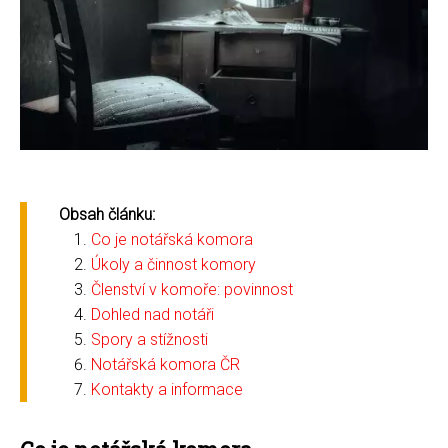
Obsah článku:
Co je notářská komora
Úkoly a činnost komory
Členství v komoře: povinnost
Dohled nad notáři
Spory a stížnosti
Notářská komora ČR
Kontakty a informace