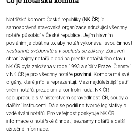
Co je notářská komora
Notářská komora České republiky (
NK ČR
) je
samosprávná stavovská organizace sdružující všechny
notáře působící v České republice. Jejím hlavním
posláním je dbát na to, aby notáři vykonávali svou činnost
nestranně, svědomitě a v souladu se zákony
. Zároveň
chrání zájmy notářů a dbá na prestiž notářského stavu.
NK ČR byla založena v roce 1993 a sídlí v Praze. Členství
v NK ČR je pro všechny notáře
povinné
. Komora má své
orgány, které ji řídí a reprezentují. Mezi nejdůležitější patří
sněm notářů, prezidium a kontrolní rada. NK ČR
spolupracuje s Ministerstvem spravedlnosti ČR, soudy a
dalšími institucemi. Dále se podílí na tvorbě legislativy a
vzdělávání notářů. Pro veřejnost poskytuje NK ČR
informace o notářské činnosti, seznamy notářů a další
užitečné informace.