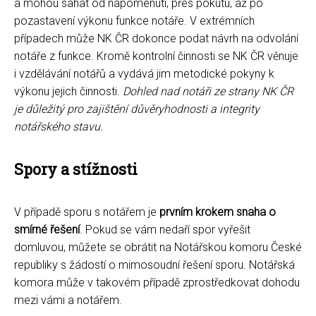
a mohou sahat od napomenutí, přes pokutu, až po
pozastavení výkonu funkce notáře. V extrémních
případech může NK ČR dokonce podat návrh na odvolání
notáře z funkce. Kromě kontrolní činnosti se NK ČR věnuje
i vzdělávání notářů a vydává jim metodické pokyny k
výkonu jejich činnosti.
Dohled nad notáři ze strany NK ČR
je důležitý pro zajištění důvěryhodnosti a integrity
notářského stavu.
Spory a stížnosti
V případě sporu s notářem je
prvním krokem snaha o
smírné řešení
. Pokud se vám nedaří spor vyřešit
domluvou, můžete se obrátit na Notářskou komoru České
republiky s žádostí o mimosoudní řešení sporu. Notářská
komora může v takovém případě zprostředkovat dohodu
mezi vámi a notářem.