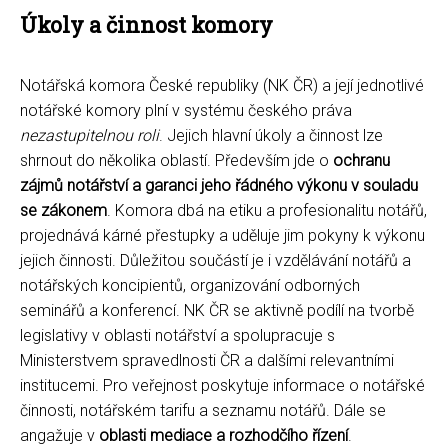
Úkoly a činnost komory
Notářská komora České republiky (NK ČR) a její jednotlivé
notářské komory plní v systému českého práva
nezastupitelnou roli
. Jejich hlavní úkoly a činnost lze
shrnout do několika oblastí. Především jde o
ochranu
zájmů notářství a garanci jeho řádného výkonu v souladu
se zákonem
. Komora dbá na etiku a profesionalitu notářů,
projednává kárné přestupky a uděluje jim pokyny k výkonu
jejich činnosti. Důležitou součástí je i vzdělávání notářů a
notářských koncipientů, organizování odborných
seminářů a konferencí. NK ČR se aktivně podílí na tvorbě
legislativy v oblasti notářství a spolupracuje s
Ministerstvem spravedlnosti ČR a dalšími relevantními
institucemi. Pro veřejnost poskytuje informace o notářské
činnosti, notářském tarifu a seznamu notářů. Dále se
angažuje v
oblasti mediace a rozhodčího řízení
.