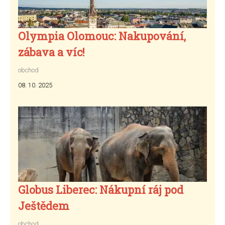
Olympia Olomouc: Nakupování,
zábava a víc!
obchod
08. 10. 2025
Globus Liberec: Nákupní ráj pod
Ještědem
obchod