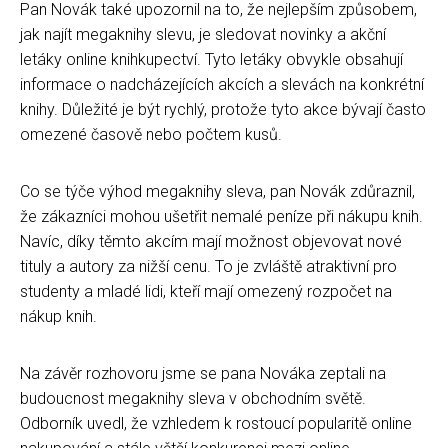
Pan Novák také upozornil na to, že nejlepším způsobem,
jak najít megaknihy slevu, je sledovat novinky a akční
letáky online knihkupectví. Tyto letáky obvykle obsahují
informace o nadcházejících akcích a slevách na konkrétní
knihy. Důležité je být rychlý, protože tyto akce bývají často
omezené časově nebo počtem kusů.
Co se týče výhod megaknihy sleva, pan Novák zdůraznil,
že zákazníci mohou ušetřit nemalé peníze při nákupu knih.
Navíc, díky těmto akcím mají možnost objevovat nové
tituly a autory za nižší cenu. To je zvláště atraktivní pro
studenty a mladé lidi, kteří mají omezený rozpočet na
nákup knih.
Na závěr rozhovoru jsme se pana Nováka zeptali na
budoucnost megaknihy sleva v obchodním světě.
Odborník uvedl, že vzhledem k rostoucí popularitě online