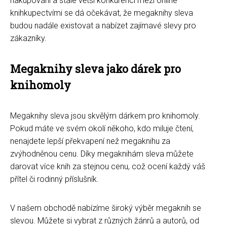
nakupování a stále větší konkurenci mezi online
knihkupectvími se dá očekávat, že megaknihy sleva
budou nadále existovat a nabízet zajímavé slevy pro
zákazníky.
Megaknihy sleva jako dárek pro
knihomoly
Megaknihy sleva jsou skvělým dárkem pro knihomoly.
Pokud máte ve svém okolí někoho, kdo miluje čtení,
nenajdete lepší překvapení než megaknihu za
zvýhodněnou cenu. Díky megaknihám sleva můžete
darovat více knih za stejnou cenu, což ocení každý váš
přítel či rodinný příslušník.
V našem obchodě nabízíme široký výběr megaknih se
slevou. Můžete si vybrat z různých žánrů a autorů, od