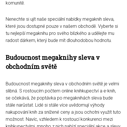
komunitě.
Nenechte si ujít naše speciální nabídky megaknih sleva,
které jsou dostupné pouze v našem obchodě. Vyberte si
tu nejlepší megaknihu pro svého blízkého a udělejte mu
radost dárkem, který bude mít dlouhodobou hodnotu.
Budoucnost megaknihy sleva v
obchodním světě
Budoucnost megaknihy sleva v obchodním světě je velmi
slibná. S rostoucím počtem online knihkupectví a e-knih,
se očekává, že poptávka po megaknihách sleva bude
stále narůstat. Lidé si stále více uvědomují výhody
nakupování knih za snížené ceny a jsou ochotni využít tuto
možnost. Navíc, vzhledem k rostoucí konkurenci mezi
knihkupectvími, mnoho z nich nabízí speciální akce a slevy