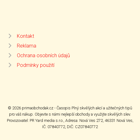
Kontakt
Reklama
Ochrana osobních údajů
Podmínky použití
© 2026 primaobchodak.cz - Časopis Plný skvělých akcí a užitečných tipů
pro váš nákup. Objevte s námi nejlepší obchody a využijte skvělých slev.
Provozovatel: PR Yard media s.r.o., Adresa: Nová Ves 272, 46331 Nová Ves,
IČ: 07840772, DIČ: CZ07840772