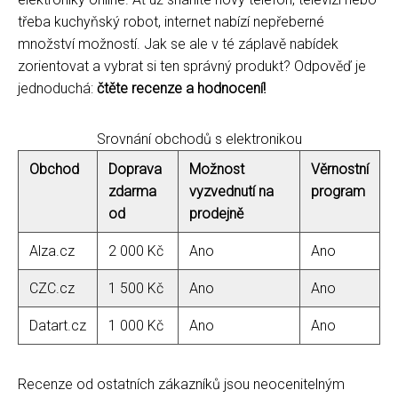
třeba kuchyňský robot, internet nabízí nepřeberné
množství možností. Jak se ale v té záplavě nabídek
zorientovat a vybrat si ten správný produkt? Odpověď je
jednoduchá:
čtěte recenze a hodnocení!
Srovnání obchodů s elektronikou
Obchod
Doprava
Možnost
Věrnostní
zdarma
vyzvednutí na
program
od
prodejně
Alza.cz
2 000 Kč
Ano
Ano
CZC.cz
1 500 Kč
Ano
Ano
Datart.cz
1 000 Kč
Ano
Ano
Recenze od ostatních zákazníků jsou neocenitelným