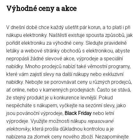
Výhodné ceny a akce
V dnešní době chce každý ušetřit pár korun, a to platí i při
nákupu elektroniky. Naštěstí existuje spousta způsobů, jak
pořídit elektroniku za výhodné ceny. Sledujte pravidelně
letáky a webové stránky obchodů s elektronikou, abyste
nepropásli žádné slevové akce, výprodeje a speciální
nabídky. Mnoho prodejců nabízí také věrnostní programy,
které vám zajistí slevy na další nákupy nebo exkluzivní
nabídky. Nebojte se porovnávat ceny u různých prodejců,
ať online, nebo v kamenných prodejnách. Často se stává,
že stejný produkt je u konkurence levnější. Pokud
nespěcháte s nákupem, vyčkejte na sezónní slevy, jako
jsou povánoční výprodeje,
Black Friday
nebo letní
výprodeje. Využijte možnosti nákupu
repasované
elektroniky
, která prošla důkladnou kontrolou a je
nabízena za zlomek ceny nového zboží. Nezapomínejte