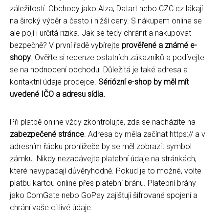
záležitostí. Obchody jako Alza, Datart nebo CZC.cz lákají
na široký výběr a často i nižší ceny. S nákupem online se
ale pojí i určitá rizika. Jak se tedy chránit a nakupovat
bezpečně? V první řadě vybírejte
prověřené a známé e-
shopy
. Ověřte si recenze ostatních zákazníků a podívejte
se na hodnocení obchodu. Důležitá je také adresa a
kontaktní údaje prodejce.
Sériózní e-shop by měl mít
uvedené IČO a adresu sídla.
Při platbě online vždy zkontrolujte, zda se nacházíte na
zabezpečené stránce
. Adresa by měla začínat https:// a v
adresním řádku prohlížeče by se měl zobrazit symbol
zámku. Nikdy nezadávejte platební údaje na stránkách,
které nevypadají důvěryhodně. Pokud je to možné, volte
platbu kartou online přes platební bránu. Platební brány
jako ComGate nebo GoPay zajišťují šifrované spojení a
chrání vaše citlivé údaje.