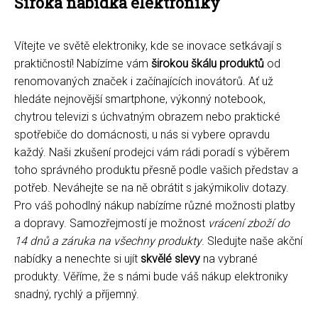
Široká nabídka elektroniky
Vítejte ve světě elektroniky, kde se inovace setkávají s
praktičností! Nabízíme vám
širokou škálu produktů
od
renomovaných značek i začínajících inovátorů. Ať už
hledáte nejnovější smartphone, výkonný notebook,
chytrou televizi s úchvatným obrazem nebo praktické
spotřebiče do domácnosti, u nás si vybere opravdu
každý. Naši zkušení prodejci vám rádi poradí s výběrem
toho správného produktu přesně podle vašich představ a
potřeb. Neváhejte se na ně obrátit s jakýmikoliv dotazy.
Pro váš pohodlný nákup nabízíme různé možnosti platby
a dopravy. Samozřejmostí je možnost
vrácení zboží do
14 dnů a záruka na všechny produkty
. Sledujte naše akční
nabídky a nenechte si ujít
skvělé slevy
na vybrané
produkty. Věříme, že s námi bude váš nákup elektroniky
snadný, rychlý a příjemný.