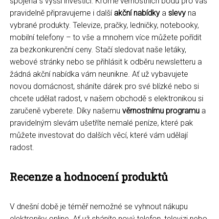
spojena s vyšší investicí. Kromě věrnostních bodů pro vás
pravidelně připravujeme i další
akční nabídky
a
slevy
na
vybrané produkty. Televize, pračky, ledničky, notebooky,
mobilní telefony – to vše a mnohem více můžete pořídit
za bezkonkurenční ceny. Stačí sledovat naše letáky,
webové stránky nebo se přihlásit k odběru newsletteru a
žádná akční nabídka vám neunikne. Ať už vybavujete
novou domácnost, sháníte dárek pro své blízké nebo si
chcete udělat radost, v našem obchodě s elektronikou si
zaručeně vyberete. Díky našemu
věrnostnímu programu
a
pravidelným slevám ušetříte nemalé peníze, které pak
můžete investovat do dalších věcí, které vám udělají
radost.
Recenze a hodnocení produktů
V dnešní době je téměř nemožné se vyhnout nákupu
elektroniky online. Ať už sháníte nový telefon, televizi nebo