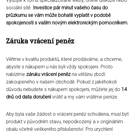
Využijte k tomu specializované weby, online diskuze nebo
sociální sítě.
Investice pár minut vašeho času do
průzkumu se vám může bohatě vyplatit v podobě
spokojenosti s vaším novým elektronickým pomocníkem.
Záruka vrácení peněz
Věříme v kvalitu produktů, které prodáváme, a chceme,
abyste s nákupem u nás byli vždy spokojeni. Proto
nabízíme
záruku vrácení peněz
na většinu zboží
zakoupeného v našem obchodě. Pokud z jakéhokoli
důvodu nebudete s nákupem spokojeni, můžete jej do
14
dnů od data doručení
vrátit a my vám vrátíme peníze.
Aby byla vaše žádost o vrácení peněz schválena, musí být
produkt v původním stavu, nepoškozený a v originálním
obalu včetně veškerého příslušenství. Pro urychlení