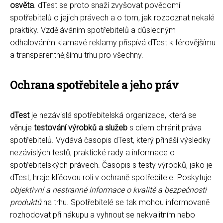
osvěta
. dTest se proto snaží zvyšovat povědomí
spotřebitelů o jejich právech a o tom, jak rozpoznat nekalé
praktiky. Vzděláváním spotřebitelů a důsledným
odhalováním klamavé reklamy přispívá dTest k férovějšímu
a transparentnějšímu trhu pro všechny.
Ochrana spotřebitele a jeho práv
dTest
je nezávislá spotřebitelská organizace, která se
věnuje
testování výrobků a služeb
s cílem chránit práva
spotřebitelů. Vydává časopis dTest, který přináší výsledky
nezávislých testů, praktické rady a informace o
spotřebitelských právech. Časopis s testy výrobků, jako je
dTest, hraje klíčovou roli v ochraně spotřebitele. Poskytuje
objektivní a nestranné informace o kvalitě a bezpečnosti
produktů
na trhu. Spotřebitelé se tak mohou informovaně
rozhodovat při nákupu a vyhnout se nekvalitním nebo