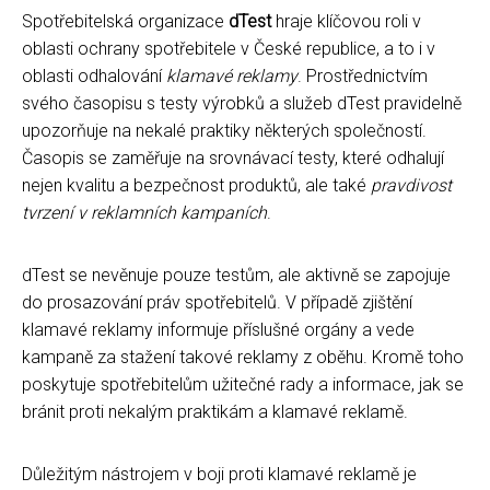
Spotřebitelská organizace
dTest
hraje klíčovou roli v
oblasti ochrany spotřebitele v České republice, a to i v
oblasti odhalování
klamavé reklamy
. Prostřednictvím
svého časopisu s testy výrobků a služeb dTest pravidelně
upozorňuje na nekalé praktiky některých společností.
Časopis se zaměřuje na srovnávací testy, které odhalují
nejen kvalitu a bezpečnost produktů, ale také
pravdivost
tvrzení v reklamních kampaních
.
dTest se nevěnuje pouze testům, ale aktivně se zapojuje
do prosazování práv spotřebitelů. V případě zjištění
klamavé reklamy informuje příslušné orgány a vede
kampaně za stažení takové reklamy z oběhu. Kromě toho
poskytuje spotřebitelům užitečné rady a informace, jak se
bránit proti nekalým praktikám a klamavé reklamě.
Důležitým nástrojem v boji proti klamavé reklamě je