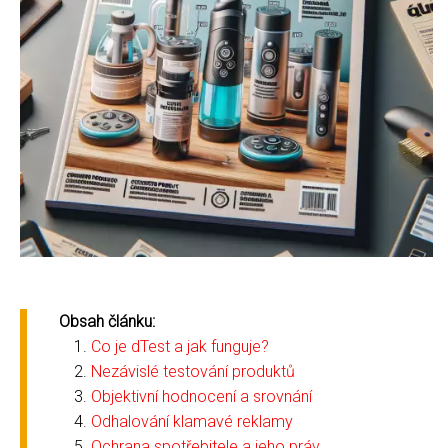
Obsah článku:
Co je dTest a jak funguje?
Nezávislé testování produktů
Objektivní hodnocení a srovnání
Odhalování klamavé reklamy
Ochrana spotřebitele a jeho práv