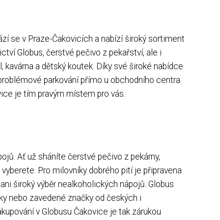
ází se v Praze-Čakovicích a nabízí široký sortiment
tví Globus, čerstvé pečivo z pekařství, ale i
l, kavárna a dětský koutek. Díky své široké nabídce
problémové parkování přímo u obchodního centra.
ovice je tím pravým místem pro vás.
ojů. Ať už sháníte čerstvé pečivo z pekárny,
vyberete. Pro milovníky dobrého pití je připravena
ani široký výběr nealkoholických nápojů. Globus
načky nebo zavedené značky od českých i
Nakupování v Globusu Čakovice je tak zárukou