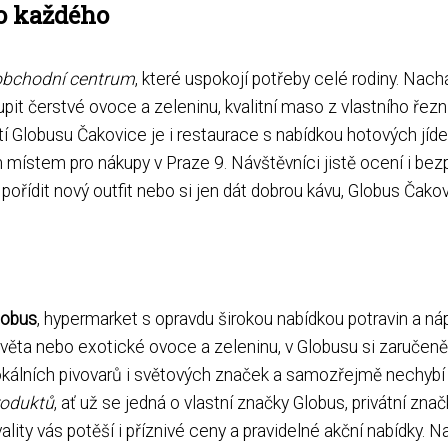
o každého
obchodní centrum
, které uspokojí potřeby celé rodiny. Nach
pit čerstvé ovoce a zeleninu, kvalitní maso z vlastního řeznic
ástí Globusu Čakovice je i restaurace s nabídkou hotových jíde
ístem pro nákupy v Praze 9. Návštěvníci jistě ocení i bez
 pořídit nový outfit nebo si jen dát dobrou kávu, Globus Čak
lobus
, hypermarket s opravdu širokou nabídkou potravin a náp
věta nebo exotické ovoce a zeleninu, v Globusu si zaručeně 
 lokálních pivovarů i světových značek a samozřejmě nechybí 
roduktů
, ať už se jedná o vlastní značky Globus, privátní z
lity vás potěší i příznivé ceny a pravidelné akční nabídky. 