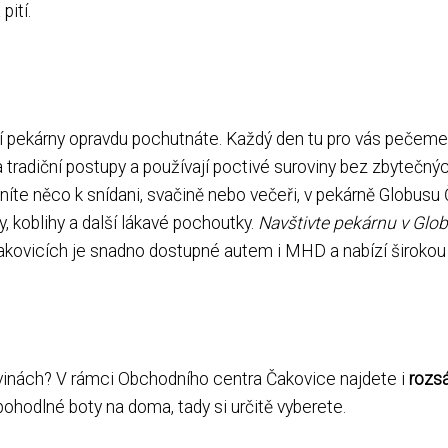
pití.
 pekárny opravdu pochutnáte. Každý den tu pro vás pečeme v
a tradiční postupy a používají poctivé suroviny bez zbytečnýc
áníte něco k snídani, svačině nebo večeři, v pekárně Globusu
y, koblihy a další lákavé pochoutky.
Navštivte pekárnu v Glob
ovicích je snadno dostupné autem i MHD a nabízí širokou 
avinách? V rámci Obchodního centra Čakovice najdete i
rozsá
pohodlné boty na doma, tady si určitě vyberete.