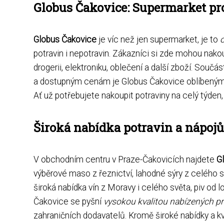
Globus Čakovice: Supermarket pr
Globus Čakovice
je víc než jen supermarket, je to
potravin i nepotravin. Zákazníci si zde mohou nakou
drogerii, elektroniku, oblečení a další zboží. Souč
a dostupným cenám je Globus Čakovice oblíbeným m
Ať už potřebujete nakoupit potraviny na celý týden,
Široká nabídka potravin a nápojů
V obchodním centru v Praze-Čakovicích najdete
G
výběrové maso z řeznictví, lahodné sýry z celého s
široká nabídka vín z Moravy i celého světa, piv od
Čakovice se pyšní
vysokou kvalitou nabízených p
zahraničních dodavatelů. Kromě široké nabídky a kva