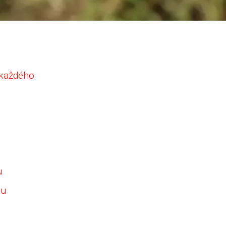
 každého
u
su