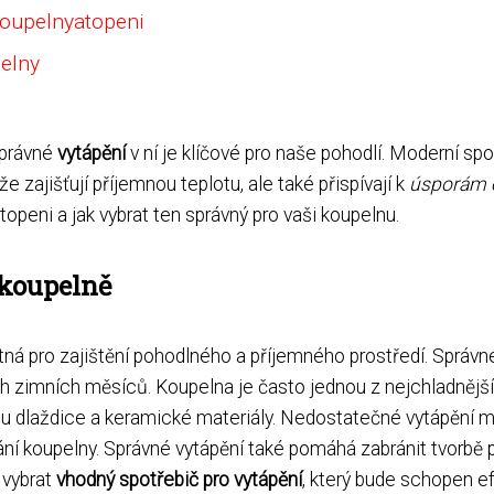
koupelnyatopeni
pelny
správné
vytápění
v ní je klíčové pro naše pohodlí. Moderní sp
 zajišťují příjemnou teplotu, ale také přispívají k
úsporám 
peni a jak vybrat ten správný pro vaši koupelnu.
 koupelně
tná pro zajištění pohodlného a příjemného prostředí. Správn
h zimních měsíců. Koupelna je často jednou z nejchladnějš
ou dlaždice a keramické materiály. Nedostatečné vytápění 
ání koupelny. Správné vytápění také pomáhá zabránit tvorbě 
 vybrat
vhodný spotřebič pro vytápění
, který bude schopen ef