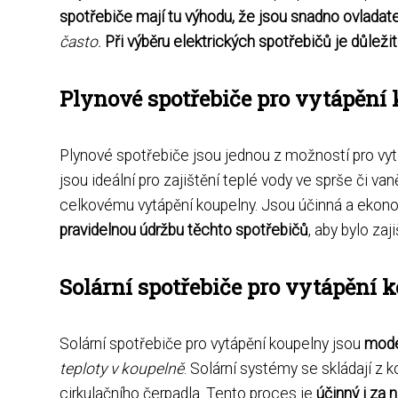
spotřebiče mají tu výhodu, že jsou snadno ovladatel
často.
Při výběru elektrických spotřebičů je důlež
Plynové spotřebiče pro vytápění
Plynové spotřebiče jsou jednou z možností pro vyt
jsou ideální pro zajištění teplé vody ve sprše či v
celkovému vytápění koupelny. Jsou účinná a ekonom
pravidelnou údržbu těchto spotřebičů
, aby bylo za
Solární spotřebiče pro vytápění 
Solární spotřebiče pro vytápění koupelny jsou
mode
teploty v koupelně
. Solární systémy se skládají z 
cirkulačního čerpadla. Tento proces je
účinný i za 