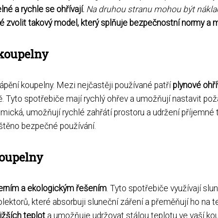
né a rychle se ohřívají.
Na druhou stranu mohou být nákla
ité zvolit takový model, který splňuje bezpečnostní normy a 
 koupelny
ápění koupelny. Mezi nejčastěji používané patří
plynové ohř
aně. Tyto spotřebiče mají rychlý ohřev a umožňují nastavit po
ická, umožňují rychlé zahřátí prostoru a udržení příjemné 
jištěno bezpečné používání.
koupelny
rním a ekologickým řešením
. Tyto spotřebiče využívají slu
kolektorů, které absorbuji sluneční záření a přeměňují ho na
nižších teplot
a umožňuje udržovat stálou teplotu ve vaší kou