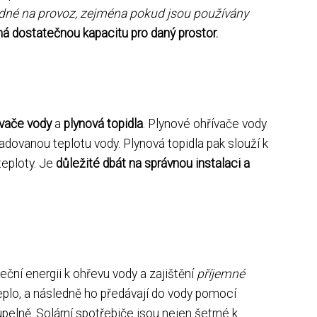
dné na provoz, zejména pokud jsou používány
má dostatečnou kapacitu pro daný prostor.
ívače vody
a
plynová topidla
. Plynové ohřívače vody
žadovanou teplotu vody. Plynová topidla pak slouží k
teploty. Je
důležité dbát na správnou instalaci a
neční energii k ohřevu vody a zajištění
příjemné
 teplo, a následně ho předávají do vody pomocí
pelně. Solární spotřebiče jsou nejen šetrné k