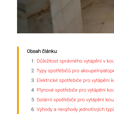
Obsah článku:
Důležitost správného vytápění v ko
Typy spotřebičů pro akoupelnyatop
Elektrické spotřebiče pro vytápění 
Plynové spotřebiče pro vytápění ko
Solární spotřebiče pro vytápění ko
Výhody a nevýhody jednotlivých typ