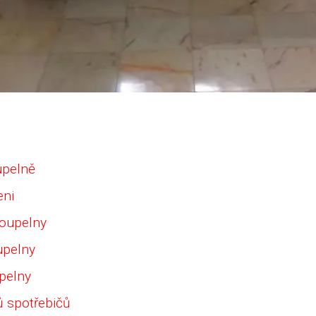
upelně
eni
koupelny
upelny
upelny
ů spotřebičů