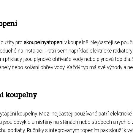
openi
použity pro
akoupelnyatopeni
v koupelně. Nejčastěji se použí
duché na instalaci. Patří sem například elektrické radiátor
mi příklady jsou plynové ohřívače vody nebo plynová topidla. 
anely nebo solární ohřev vody. Každý typ má své výhody a nev
ní koupelny
ytápění koupelny. Mezi nejčastěji používané patří elektrické
 jsou obvykle umístěny na stěnách nebo stropech a rychle za
u podlahy. Ručníky s integrovaným topením pak slouží k vytá