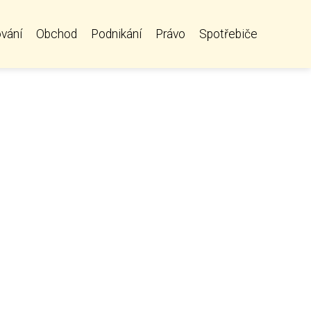
vání
Obchod
Podnikání
Právo
Spotřebiče