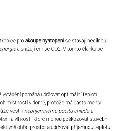
otřebiče pro
akoupelnyatopeni
se stávají nedílnou
energie
a snižují emise CO2. V tomto článku se
é vytápění pomáhá udržovat optimální teplotu
ích místností v domě, protože má často menší
může vést k
nepříjemnému pocitu chladu a
plísní a vlhkosti, které mohou poškozovat stavební
ektivně ohřát prostor a udržovat příjemnou teplotu