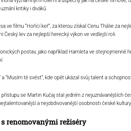
 mnoha významnými rolemi a úspěchy jak na české filmové, ta
nání kritiky i diváků.
 ve filmu "Hořící keř", za kterou získal Cenu Thálie za nej
ní Český lev za nejlepší herecký výkon ve vedlejší roli.
konických postav, jako například Hamleta ve stejnojmenné h
í.
" a "Musím tě svést", kde opět ukázal svůj talent a schopnos
řístupu se Martin Kučaj stal jedním z nejuznávanějších č
nejtalentovanější a nejobdivovanější osobnosti české kultury
e s renomovanými režiséry