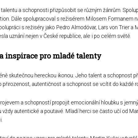
 talentu a schopnosti přizpůsobit se různým žánrům. Spolu
 Fiction. Dále spolupracoval s režisérem Milosem Formanem n
polupráci s režiséry jako Pedro Almodóvar, Lars von Trier 
la uznání nejen v České republice, ale i po celém světě.
a inspirace pro mladé talenty
scéně skutečnou hereckou ikonou. Jeho talent a schopnost p
přirozenost, autentičnost a schopnost se vcítit do každé r
rojevem a schopností propojit emocionální hloubku s jem
 vždy autentické a poutavé. Mladí herci se často učí od Mart
i.