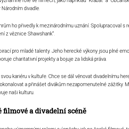
znamné role ve filmech, jako například "Krabat" a "Občanský
v Národním divadle.
rům ho přivedly k mezinárodnímu uznání. Spolupracoval s re
ení z věznice Shawshank".
pirací pro mladé talenty. Jeho herecké výkony jsou plné emoc
uje charitativní projekty a bojuje za lidská práva.
svou kariéru v kultuře. Chce se dál věnovat divadelnímu here
zdokonalovat a přinášet divákům nezapomenutelné zážitky. 
je naši kulturu.
 filmové a divadelní scéně