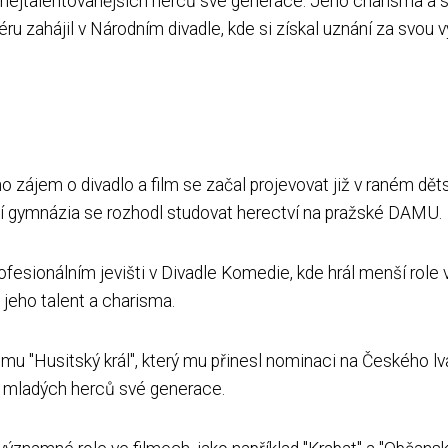
 z nejtalentovanějších herců své generace. Jeho charisma a
riéru zahájil v Národním divadle, kde si získal uznání za sv
o zájem o divadlo a film se začal projevovat již v raném dět
ní gymnázia se rozhodl studovat herectví na pražské DAMU.
rofesionálním jevišti v Divadle Komedie, kde hrál menší ro
ro jeho talent a charisma.
mu "Husitský král", který mu přinesl nominaci na Českého lv
h mladých herců své generace.