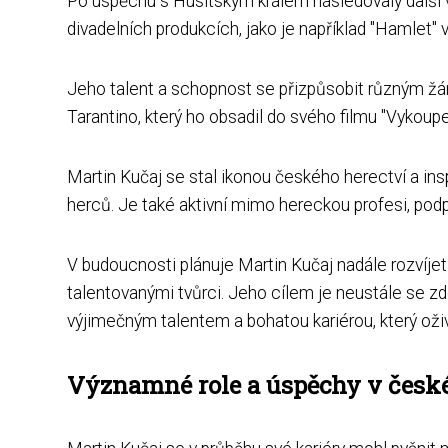
Po úspěchu s Husitským králem následovaly další vý
divadelních produkcích, jako je například "Hamlet" 
Jeho talent a schopnost se přizpůsobit různým žán
Tarantino, který ho obsadil do svého filmu "Vykoup
Martin Kučaj se stal ikonou českého herectví a ins
herců. Je také aktivní mimo hereckou profesi, podpor
V budoucnosti plánuje Martin Kučaj nadále rozvíjet 
talentovanými tvůrci. Jeho cílem je neustále se 
výjimečným talentem a bohatou kariérou, který oživu
Významné role a úspěchy v české