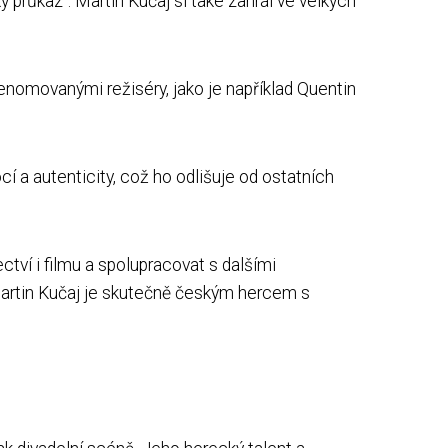
 průkaz". Martin Kučaj si také zahrál ve velkých
nomovanými režiséry, jako je například Quentin
í a autenticity, což ho odlišuje od ostatních
ctví i filmu a spolupracovat s dalšími
Martin Kučaj je skutečně českým hercem s