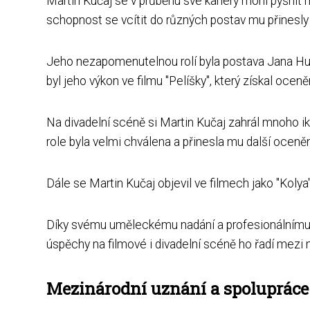
Martin Kučaj se v průběhu své kariéry mohl pyšnit
schopnost se vcítit do různých postav mu přinesly uz
Jeho nezapomenutelnou rolí byla postava Jana Husa
byl jeho výkon ve filmu "Pelíšky", který získal oceně
Na divadelní scéně si Martin Kučaj zahrál mnoho i
role byla velmi chválena a přinesla mu další oceněn
Dále se Martin Kučaj objevil ve filmech jako "Kolya
Díky svému uměleckému nadání a profesionálnímu p
úspěchy na filmové i divadelní scéně ho řadí mezi 
Mezinárodní uznání a spoluprác