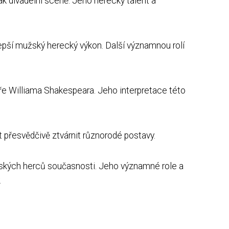
k divadelní scéně. Jeho herecký talent a
lepší mužský herecký výkon. Další významnou rolí
ře Williama Shakespeara. Jeho interpretace této
t přesvědčivě ztvárnit různorodé postavy.
eských herců současnosti. Jeho významné role a
.