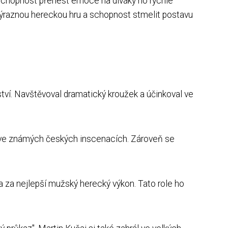
 schopnost přenést emoce na diváky ho rychle
ou výraznou hereckou hru a schopnost stmelit postavu
ství. Navštěvoval dramatický kroužek a účinkoval ve
le ve známých českých inscenacích. Zároveň se
a za nejlepší mužský herecký výkon. Tato role ho