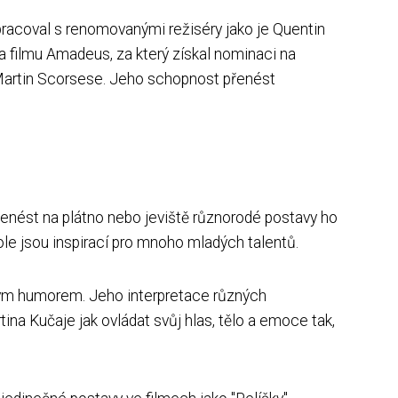
pracoval s renomovanými režiséry jako je Quentin
a filmu Amadeus, za který získal nominaci na
a Martin Scorsese. Jeho schopnost přenést
řenést na plátno nebo jeviště různorodé postavy ho
ole jsou inspirací pro mnoho mladých talentů.
ným humorem. Jeho interpretace různých
ina Kučaje jak ovládat svůj hlas, tělo a emoce tak,