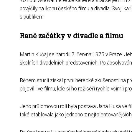
rozhodl věnovat herecké kariéře a stal se jedním
povýšily na ikonu českého filmu a divadla. Svoji ka
s publikem.
Rané začátky v divadle a filmu
Martin Kučaj se narodil 7. června 1975 v Praze. Jeh
školních divadelních představeních. Po absolvová
Během studií získal první herecké zkušenosti na p
objevil i ve filmu, kde si ho režiséři rychle všimli p
Jeho průlomovou rolí byla postava Jana Husa ve fil
také etablovala jako jednoho z nejtalentovanějšíc