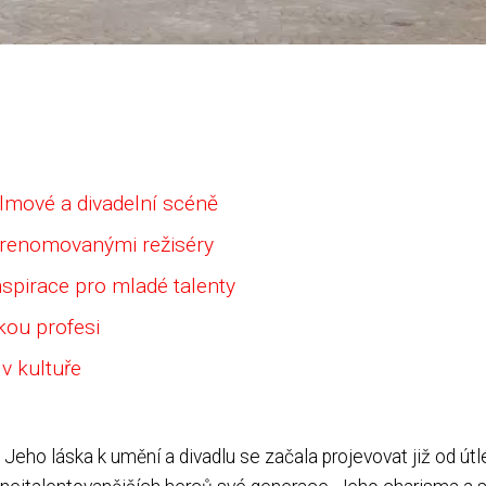
lmové a divadelní scéně
 renomovanými režiséry
nspirace pro mladé talenty
kou profesi
v kultuře
 Jeho láska k umění a divadlu se začala projevovat již od ú