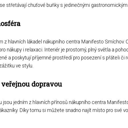
se střetávají chuťové buňky s jedinečnými gastronomickými 
osféra
m z hlavních lákadel nákupního centra Manifesto Smíchov. 
pro nákupy i relaxaci. Interiér je prostorný, plný světla a p
é a poskytují příjemné prostředí pro posezení s přáteli či 
ážitku ve stylu.
 veřejnou dopravou
 jsou jedním z hlavních přínosů nákupního centra Manifesto
zákazníky. Díky tomu si můžete snadno najít místo pro své 