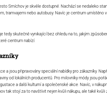
esto Smíchov je skvěle dostupné. Nachází se nedaleko stani
m, tramvajemi nebo autobusy. Navíc je centrum umístěno v b
 tedy skutečně vynikající bez ohledu na to, jakým způsobe
teré centrum nabízí.
kazníky
e a jsou připravovány speciální nabídky pro zákazníky. Např
aviny od lokálních producentů. Pro milovníky módy jsou pořá
egustace a další kulturní a společenské akce. Navíc, v náku
 tak stojí za to navštívit nejen kvůli nákupu, ale také kvů