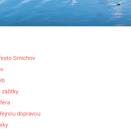
ifesto Smíchov
ov
eb
 zážitky
féra
eřejnou dopravou
níky