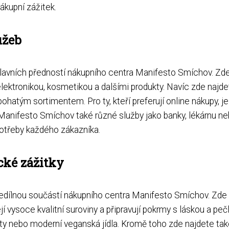
nákupní zážitek.
užeb
avních předností nákupního centra Manifesto Smíchov. Zde s
lektronikou, kosmetikou a dalšími produkty. Navíc zde najde
hatým sortimentem. Pro ty, kteří preferují online nákupy, je
anifesto Smíchov také různé služby jako banky, lékárnu nebo
otřeby každého zákazníka.
cké zážitky
nedílnou součástí nákupního centra Manifesto Smíchov. Zde s
í vysoce kvalitní suroviny a připravují pokrmy s láskou a peč
ity nebo moderní veganská jídla. Kromě toho zde najdete také 