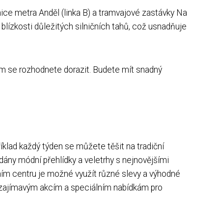
ce metra Anděl (linka B) a tramvajové zastávky Na
lízkosti důležitých silničních tahů, což usnadňuje
m se rozhodnete dorazit. Budete mít snadný
íklad každý týden se můžete těšit na tradiční
dány módní přehlídky a veletrhy s nejnovějšími
pním centru je možné využít různé slevy a výhodné
li zajímavým akcím a speciálním nabídkám pro