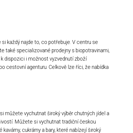
i každý najde to, co potřebuje. V centru se
te také specializované prodejny s biopotravinami,
 k dispozici i možnost vyzvednutí zboží
 cestovní agenturu. Celkově lze říci, že nabídka
i můžete vychutnat široký výběr chutných jídel a
livostí. Můžete si vychutnat tradiční českou
kavárny, cukrárny a bary, které nabízejí široký