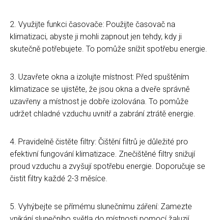
2. Využijte funkci časovače: Použijte časovač na
klimatizaci, abyste ji mohli zapnout jen tehdy, kdy ji
skutečně potřebujete. To pomůže snížit spotřebu energie.
3. Uzavřete okna a izolujte místnost: Před spuštěním
klimatizace se ujistěte, že jsou okna a dveře správně
uzavřeny a místnost je dobře izolována. To pomůže
udržet chladné vzduchu uvnitř a zabrání ztrátě energie.
4. Pravidelně čistěte filtry: Čištění filtrů je důležité pro
efektivní fungování klimatizace. Znečištěné filtry snižují
proud vzduchu a zvyšují spotřebu energie. Doporučuje se
čistit filtry každé 2-3 měsíce.
5. Vyhýbejte se přímému slunečnímu záření: Zamezte
vnikání slunečního světla do místnosti pomocí žaluzií,