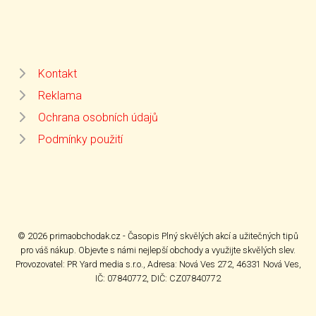
Kontakt
Reklama
Ochrana osobních údajů
Podmínky použití
© 2026 primaobchodak.cz - Časopis Plný skvělých akcí a užitečných tipů
pro váš nákup. Objevte s námi nejlepší obchody a využijte skvělých slev.
Provozovatel: PR Yard media s.r.o., Adresa: Nová Ves 272, 46331 Nová Ves,
IČ: 07840772, DIČ: CZ07840772