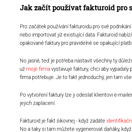
Jak začít používat fakturoid pro
Pro začátek používání fakturoidu pro své podnikání
nebo importovat již existující data. Fakturoid nabíz
opakované faktury pro pravidelně se opakující platb
No jasně, teď je potřeba nastavit všechny ty důleži
už
moje firma
vystavuje faktury, chci aby vypadaly 
firma potřebuje. Je to fakt jednoduchý, jen tam všec
Po vytvoření faktury lze ji odeslat klientovi e-ma
jejich zaplacení.
Fakturoid je fakt šikovnej - když zadáte
identifikačn
No a taky si tam můžete vygenerovat daňáky, když za