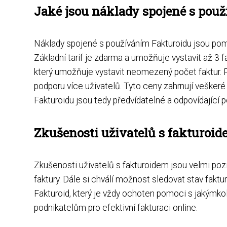
Jaké jsou náklady spojené s pou
Náklady spojené s používáním Fakturoidu jsou poměrn
Základní tarif je zdarma a umožňuje vystavit až 3 
který umožňuje vystavit neomezený počet faktur. Pr
podporu více uživatelů. Tyto ceny zahrnují veškeré
Fakturoidu jsou tedy předvídatelné a odpovídající
Zkušenosti uživatelů s fakturoi
Zkušenosti uživatelů s fakturoidem jsou velmi pozi
faktury. Dále si chválí možnost sledovat stav faktu
Fakturoid, který je vždy ochoten pomoci s jakýmko
podnikatelům pro efektivní fakturaci online.