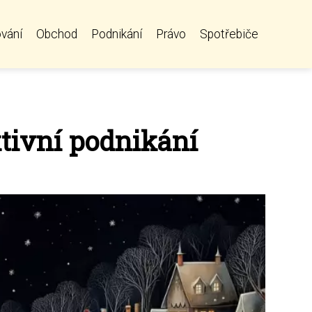
vání
Obchod
Podnikání
Právo
Spotřebiče
ktivní podnikání