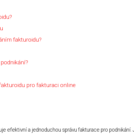
oidu?
du
áním fakturoidu?
é podnikání?
akturoidu pro fakturaci online
je efektivní a jednoduchou správu fakturace pro podnikání. J