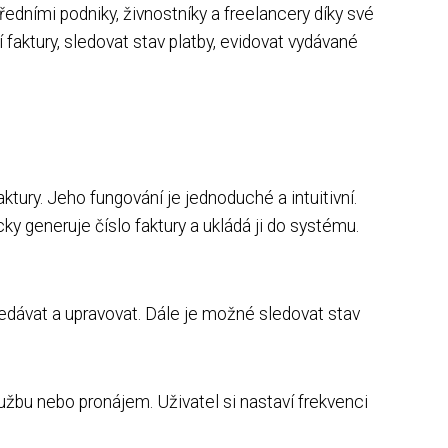
ředními podniky, živnostníky a freelancery díky své
faktury, sledovat stav platby, evidovat vydávané
tury. Jeho fungování je jednoduché a intuitivní.
y generuje číslo faktury a ukládá ji do systému.
edávat a upravovat. Dále je možné sledovat stav
užbu nebo pronájem. Uživatel si nastaví frekvenci