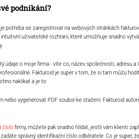
 své podnikání?
 je potřeba se zaregistrovat na webových stránkách fakturoid
í intuitivní uživatelské rozhraní, které umožňuje snadno vytvá
y.
tý údaje o moje firma - víte co, název společnosti, adresu a
profesionálně. Fakturoid je super v tom, že si tam můžu hodit
hno naklikat a je to.
ilem nebo vygenerovat PDF soubor ke stažení. Fakturoid auto
í číslo
firmy, můžete pak snadno hlídat, jestli vám klienti zap
dáte správný identifikační číslo odběratele. Co je super, že