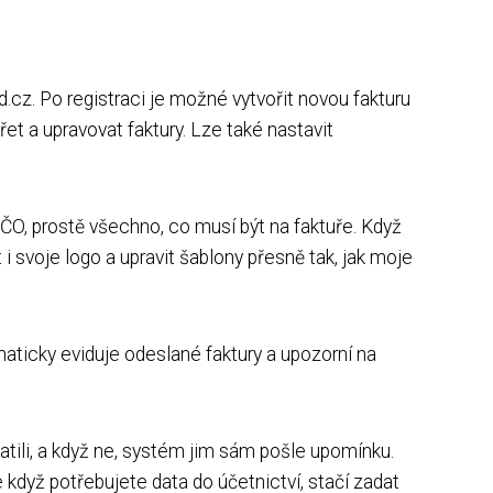
.cz. Po registraci je možné vytvořit novou fakturu
řet a upravovat faktury. Lze také nastavit
 IČO, prostě všechno, co musí být na faktuře. Když
 i svoje logo a upravit šablony přesně tak, jak moje
maticky eviduje odeslané faktury a upozorní na
latili, a když ne, systém jim sám pošle upomínku.
 když potřebujete data do účetnictví, stačí zadat