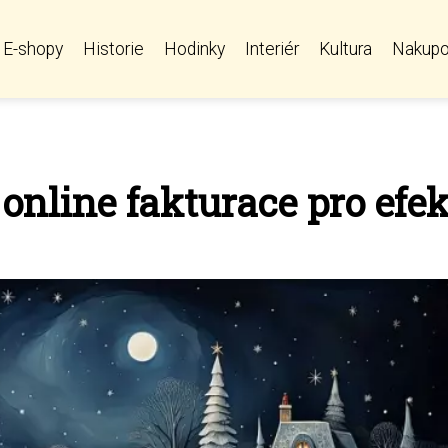
E-shopy
Historie
Hodinky
Interiér
Kultura
Nakupo
 online fakturace pro efe