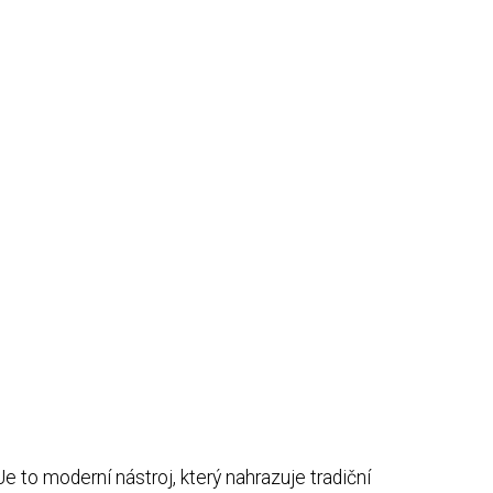
e to moderní nástroj, který nahrazuje tradiční