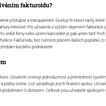
žíváním fakturoidu?
ě přístupné a transparentní. Existují tři hlavní tarify, které
faktury měsíčně. Pro uživatele s vyšším objemem fakturace j
o velké firmy nebo účetní kanceláře je pak určen tarif Profi
 funkce Fakturoidu, bez nutnosti placení dalších poplatků či
 potřebám každého podnikatele.
dem
tivní. Uživatelé oceňují jednoduchost a přehlednost systému
r a platby online, což usnadňuje jejich finanční správu. Uživ
li problémem či dotazem. Celkově jsou uživatelé spokojení 