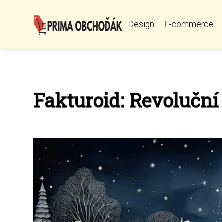
Design
E-commerce
Fakturoid: Revoluční