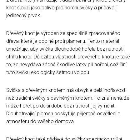
knot slouží jako palivo pro hoření svíčky a přidává jí
jedinečný prvek.
Dřevěný knot je vyroben ze speciálně zpracovaného
dřeva, které je odolné proti plamenu. Tento materiál
umožňuje, aby svíčka dlouhodobě hořela bez nutnosti
střihu knotu. Důležitou vlastností dřevěného knotu je také
to, že nevydává žádné škodlivé látky při hoření, což činí
tuto svíčku ekologicky šetrnou volbou.
Svíčka s dřevěným knotem má obvykle delší hořlavost
než tradiční svíčky s bavlněným knotem. To znamená, že
může hořet po delší dobu bez nutnosti jej vyměnit.
Dlouhotrvající plamen poskytuje příjemné osvětlení a
atmosféru do vašeho domova.
Dřevěný knot také přidává do svíčky specifickou vůni,