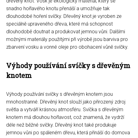
dřevěný knot. Vosk je ekologický materiál, který se
snadno hořlavého knotu přenáší a umožňuje tak
dlouhodobé hoření svíčky. Dřevěný knot je vyroben ze
speciálně upraveného dřeva, které má schopnost
dlouhodobě doutnat a produkovat jemnou vůni. Dalšími
možnými materiály použitými při výrobě jsou barviva pro
zbarvení vosku a vonné oleje pro obohacení vůně svíčky.
Výhody používání svíčky s dřevěným
knotem
Výhody používání svíčky s dřevěným knotem jsou
mnohostranné. Dřevěný knot slouží jako přirozený zdroj
světla a vytváří krásnou atmosféru. Svíčka s dřevěným
knotem má dlouhou hořlavost, což znamená, že vydrží
déle než běžné svíčky. Dřevěný knot také produkuje
jemnou vůni po spáleném dřevu, která přináší do domova