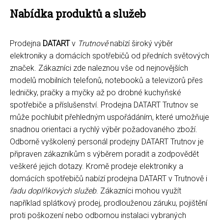
Nabídka produktů a služeb
Prodejna
DATART
v
Trutnově
nabízí široký výběr
elektroniky a domácích spotřebičů od předních světových
značek. Zákazníci zde naleznou vše od nejnovějších
modelů mobilních telefonů, notebooků a televizorů přes
ledničky, pračky a myčky až po drobné kuchyňské
spotřebiče a příslušenství. Prodejna DATART Trutnov se
může pochlubit přehledným uspořádáním, které umožňuje
snadnou orientaci a rychlý výběr požadovaného zboží.
Odborně vyškolený personál prodejny DATART Trutnov je
připraven zákazníkům s výběrem poradit a zodpovědět
veškeré jejich dotazy. Kromě prodeje elektroniky a
domácích spotřebičů nabízí prodejna DATART v Trutnově i
řadu doplňkových služeb
. Zákazníci mohou využít
například splátkový prodej, prodlouženou záruku, pojištění
proti poškození nebo odbornou instalaci vybraných