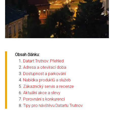
Obsah článku:
Datart Trutnov: Přehled
Adresa a otevírací doba
Dostupnost a parkování
Nabídka produktů a služeb
Zákaznický servis a recenze
Aktuální akce a slevy
Porovnání s konkurencí
Tipy pro návštěvu Datartu Trutnov