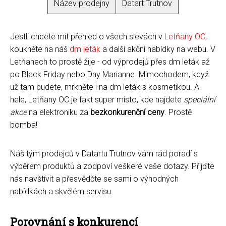
Název prodejny
Datart Trutnov
Jestli chcete mít přehled o všech slevách v
Letňany OC
,
koukněte na náš
dm leták
a další akční nabídky na webu. V
Letňanech to prostě žije - od výprodejů přes dm leták až
po Black Friday nebo Dny Marianne. Mimochodem, když
už tam budete, mrkněte i na dm leták s kosmetikou. A
hele, Letňany OC je fakt super místo, kde najdete
speciální
akce
na elektroniku za
bezkonkurenční ceny
. Prostě
bomba!
Náš tým prodejců v Datartu Trutnov vám rád poradí s
výběrem produktů a zodpoví veškeré vaše dotazy. Přijďte
nás navštívit a přesvědčte se sami o výhodných
nabídkách a skvělém servisu.
Porovnání s konkurencí