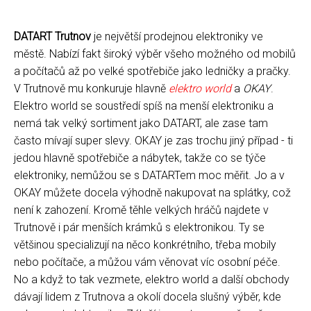
DATART Trutnov
je největší prodejnou elektroniky ve
městě. Nabízí fakt široký výběr všeho možného od mobilů
a počítačů až po velké spotřebiče jako ledničky a pračky.
V Trutnově mu konkuruje hlavně
elektro world
a
OKAY
.
Elektro world se soustředí spíš na menší elektroniku a
nemá tak velký sortiment jako DATART, ale zase tam
často mívají super slevy. OKAY je zas trochu jiný případ - ti
jedou hlavně spotřebiče a nábytek, takže co se týče
elektroniky, nemůžou se s DATARTem moc měřit. Jo a v
OKAY můžete docela výhodně nakupovat na splátky, což
není k zahození. Kromě těhle velkých hráčů najdete v
Trutnově i pár menších krámků s elektronikou. Ty se
většinou specializují na něco konkrétního, třeba mobily
nebo počítače, a můžou vám věnovat víc osobní péče.
No a když to tak vezmete, elektro world a další obchody
dávají lidem z Trutnova a okolí docela slušný výběr, kde