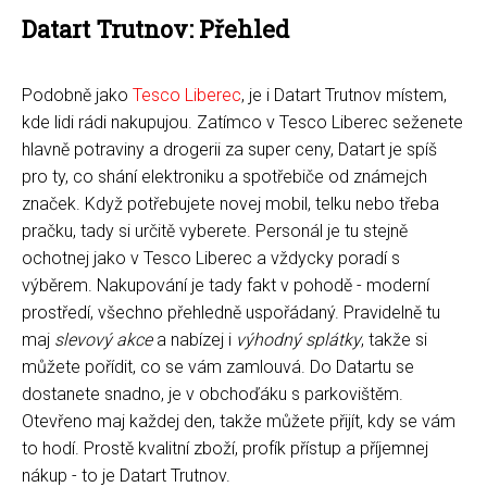
Datart Trutnov: Přehled
Podobně jako
Tesco Liberec
, je i Datart Trutnov místem,
kde lidi rádi nakupujou. Zatímco v Tesco Liberec seženete
hlavně potraviny a drogerii za super ceny, Datart je spíš
pro ty, co shání elektroniku a spotřebiče od známejch
značek. Když potřebujete novej mobil, telku nebo třeba
pračku, tady si určitě vyberete. Personál je tu stejně
ochotnej jako v Tesco Liberec a vždycky poradí s
výběrem. Nakupování je tady fakt v pohodě - moderní
prostředí, všechno přehledně uspořádaný. Pravidelně tu
maj
slevový akce
a nabízej i
výhodný splátky
, takže si
můžete pořídit, co se vám zamlouvá. Do Datartu se
dostanete snadno, je v obchoďáku s parkovištěm.
Otevřeno maj každej den, takže můžete přijít, kdy se vám
to hodí. Prostě kvalitní zboží, profík přístup a příjemnej
nákup - to je Datart Trutnov.