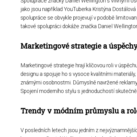
Spolupráce značky Daniel Wellington s vlivnými os
jako jsou například YouTuberka Kristýna Dostálová 
spolupráce se obvykle projevují v podobě limitova
takové spolupráci dokáže značka Daniel Wellington
Marketingové strategie a úspěch
Marketingové strategie hrají klíčovou roli v úspěc
designu a spojuje ho s vysoce kvalitními materiály
známými osobnostmi. Důmyslně navržené reklamy a
Spojení moderního stylu s jednoduchostí skutečně o
Trendy v módním průmyslu a rol
V posledních letech jsou jedním z nejvýznamnější