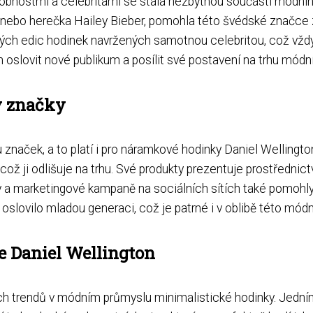
obnostmi a celebritami se stala nezbytnou součástí módníh
nebo herečka Hailey Bieber, pomohla této švédské značce zí
ných edic hodinek navržených samotnou celebritou, což vždy
 oslovit nové publikum a posílit své postavení na trhu módn
y značky
hu značek, a to platí i pro náramkové hodinky Daniel Welling
, což ji odlišuje na trhu. Své produkty prezentuje prostředn
 marketingové kampaně na sociálních sítích také pomohly 
slovilo mladou generaci, což je patrné i v oblibě této módní
e Daniel Wellington
ch trendů v módním průmyslu minimalistické hodinky. Jedním