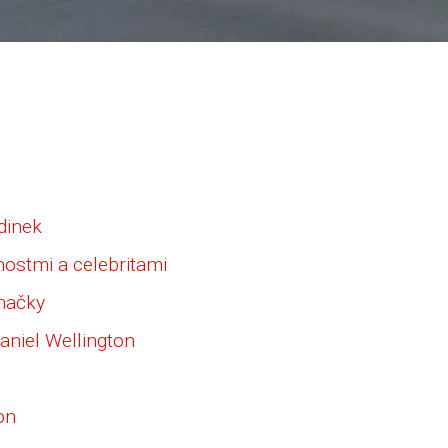
dinek
ostmi a celebritami
značky
aniel Wellington
on