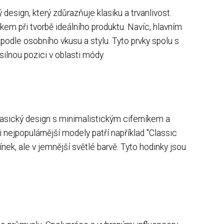
esign, který zdůrazňuje klasiku a trvanlivost.
kem při tvorbě ideálního produktu. Navíc, hlavním
odle osobního vkusu a stylu. Tyto prvky spolu s
ilnou pozici v oblasti módy.
klasický design s minimalistickým ciferníkem a
ejpopulárnější modely patří například "Classic
nek, ale v jemnější světlé barvě. Tyto hodinky jsou