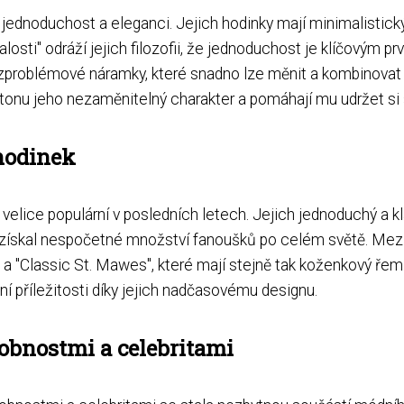
ednoduchost a eleganci. Jejich hodinky mají minimalistický d
ti" odráží jejich filozofii, že jednoduchost je klíčovým prv
zproblémové náramky, které snadno lze měnit a kombinovat p
gtonu jeho nezaměnitelný charakter a pomáhají mu udržet si s
hodinek
a velice populární v posledních letech. Jejich jednoduchý a 
ískal nespočetné množství fanoušků po celém světě. Mezi n
 a "Classic St. Mawes", které mají stejně tak koženkový řemí
ní příležitosti díky jejich nadčasovému designu.
obnostmi a celebritami