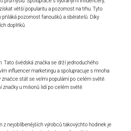
o průmyslu. Spolupráce s vybranými influencery,
skat větší popularitu a pozornost na trhu. Tyto
 přiláká pozornost fanoušků a sběratelů. Díky
ích doplňků.
ton. Tato švédská značka se drží jednoduchého
ictvím influencer marketingu a spolupracuje s mnoha
značce stát se velmi populární po celém světě.
 značky u milionů lidí po celém světě.
 z nejoblíbenějších výrobců takovýchto hodinek je