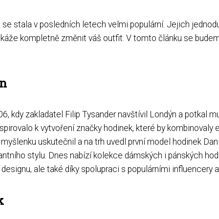
 se stala v posledních letech velmi populární. Jejich jednod
že kompletně změnit váš outfit. V tomto článku se budeme z
on
6, kdy zakladatel Filip Tysander navštívil Londýn a potkal 
inspirovalo k vytvoření značky hodinek, které by kombinovaly
myšlenku uskutečnil a na trh uvedl první model hodinek Dani
gantního stylu. Dnes nabízí kolekce dámských i pánských hod
signu, ale také díky spolupraci s populárními influencery 
k