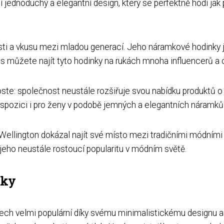
jednoduchý a elegantní design, který se perfektně hodí jak p
sti a vkusu mezi mladou generací. Jeho náramkové hodinky j
s můžete najít tyto hodinky na rukách mnoha influencerů a c
ste: společnost neustále rozšiřuje svou nabídku produktů 
spozici i pro ženy v podobě jemných a elegantních náramků
llington dokázal najít své místo mezi tradičními módními z
eho neustále rostoucí popularitu v módním světě.
čky
ech velmi populární díky svému minimalistickému designu a 