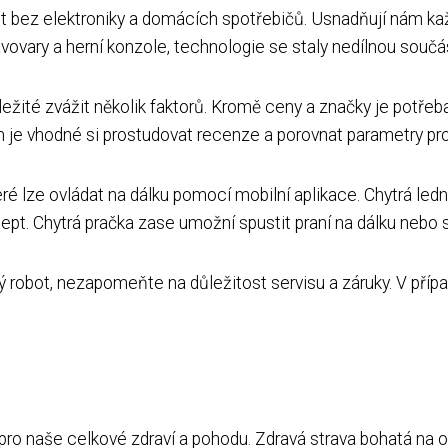
 bez elektroniky a domácích spotřebičů. Usnadňují nám každo
ávovary a herní konzole, technologie se staly nedílnou souč
ležité zvážit několik faktorů. Kromě ceny a značky je potřeb
 je vhodné si prostudovat recenze a porovnat parametry pr
é lze ovládat na dálku pomocí mobilní aplikace. Chytrá ledn
pt. Chytrá pračka zase umožní spustit praní na dálku nebo s
ký robot, nezapomeňte na důležitost servisu a záruky. V příp
i pro naše celkové zdraví a pohodu. Zdravá strava bohatá na 