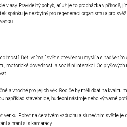
lé vlasy. Pravidelný pohyb, ať už je to procházka v přírodě, j
atek spánku je nezbytný pro regeneraci organismu a pro svě
ovanou.
ožností. Děti vnímají svět s otevřenou myslí a s nadšením ob
ivitu, motorické dovednosti a sociální interakci. Od plyšový
vat.
ečné a vhodné pro jejich věk. Rodiče by měli dbát na kvalitu m
jsou například stavebnice, hudební nástroje nebo výtvarné pot
yt venku. Pobyt na čerstvém vzduchu a slunečním světle je dů
ání a hraní si s kamarády.