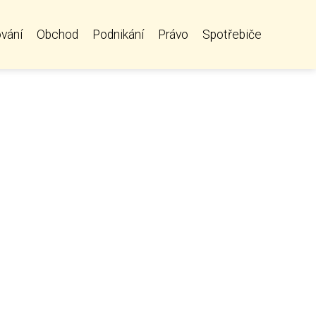
vání
Obchod
Podnikání
Právo
Spotřebiče