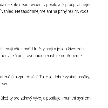
ízda na kole nebo cvičení v posilovně, prospívá nejen
ží vzhled. Nezapomínejme ani na pitný režim, voda
jevují vše nové. Hračky hrají v jejich životech
ch medvídků po stavebnice, existuje nepřeberné
ateriálů a zpracování. Také je dobré vybírat hračky,
řeby.
ležitý pro zdravý vývoj a posiluje imunitní systém.