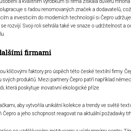
sobení a kvalitním výrobkům si firma získala důvěru mnoha
olupracuje s řadou renomovaných značek a dodavatelů, což 
acím a investicím do moderních technologií si Čepro udržuje 
e rozvíjí. Svoji roli sehrála také ve snaze o udržitelnost a oc
lu.
 dalšími firmami
sou klíčovými faktory pro úspěch této české textilní firmy. 
litu svých produktů. Mezi partnery Čepro patří například něme
di, která poskytuje inovativní ekologické příze.
kami, aby vytvořila unikátní kolekce a trendy ve světě text
 Čepro a jeho schopnost reagovat na aktuální požadavky trh
lupráce se vzdělávacími institucemi a výzkumnými centry. 