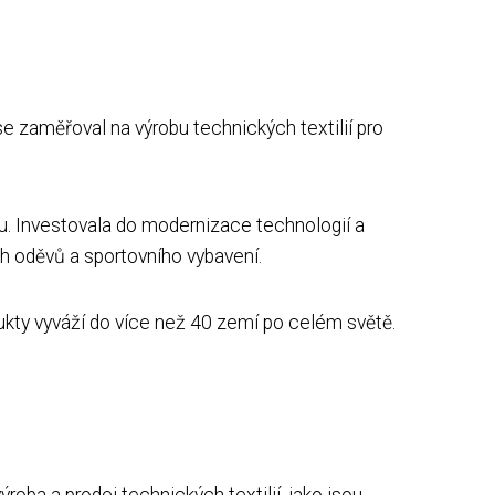
 se zaměřoval na výrobu technických textilií pro
u. Investovala do modernizace technologií a
ch oděvů a sportovního vybavení.
dukty vyváží do více než 40 zemí po celém světě.
roba a prodej technických textilií, jako jsou