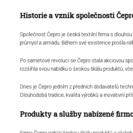
Historie a vznik společnosti Čepr
Společnost Čepro je česká textilní firma s dlouhou 
průmysl a armádu. Během své existence prošla něk
Po sametové revoluci se Čepro stala akciovou spol
rozšířila svou nabídku o širokou škálu produktů, v
Dnes je Čepro jedním z předních dodavatelů technic
Dlouhodobá tradice, kvalita výrobků a inovativní pří
Produkty a služby nabízené firm
Firma Čepro nabízí širokou škálu produktů a služeb 