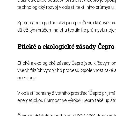
technologický rozvoj v oblasti textilního průmyslu
Spolupráce a partnerství jsou pro Čepro klíčové, 
důležitým hráčem na trhu textilního průmyslu nejen 
Etické a ekologické zásady Čepro
Etické a ekologické zásady Čepro jsou klíčovým pr
všech fázích výrobního procesu. Společnost také ak
orientace.
V oblasti ochrany životního prostředí Čepro přijím
energetickou účinnost ve výrobě. Čepro také uplatň
Čepro je držitelem certifikátu ISO 14001, který p