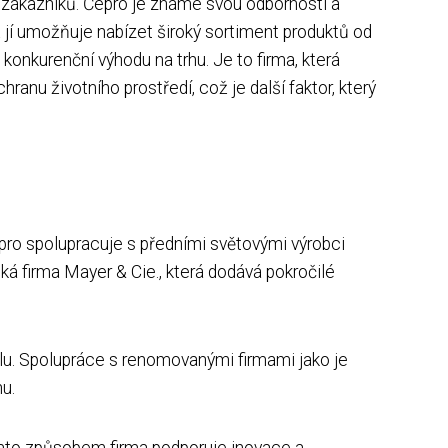
 zákazníků. Čepro je známé svou odborností a
jí umožňuje nabízet široký sortiment produktů od
konkurenční výhodu na trhu. Je to firma, která
hranu životního prostředí, což je další faktor, který
Čepro spolupracuje s předními světovými výrobci
cká firma Mayer & Cie., která dodává pokročilé
ilu. Spolupráce s renomovanými firmami jako je
u.
Tímto způsobem firma podporuje inovace a