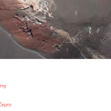
irmy
 Čepro