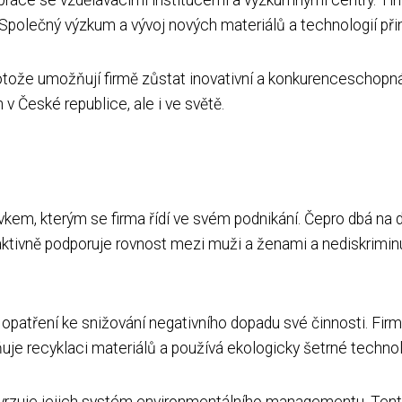
. Společný výzkum a vývoj nových materiálů a technologií při
protože umožňují firmě zůstat inovativní a konkurenceschopn
v České republice, ale i ve světě.
vkem, kterým se firma řídí ve svém podnikání. Čepro dbá na 
tivně podporuje rovnost mezi muži a ženami a nediskriminuje
á opatření ke snižování negativního dopadu své činnosti. Fi
uje recyklaci materiálů a používá ekologicky šetrné technol
otvrzuje jejich systém environmentálního managementu. Tento