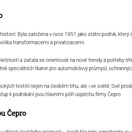
o
historií. Byla založena v roce 1951 jako státní podnik, který
olika transformacemi a privatizacemi.
ečností a začala se orientovat na nové trendy a potřeby trh
četně speciálních tkanin pro automobilový průmysl, ochranný
kých textilií nejen na českém trhu, ale i ve světě. Své pro
stup k podnikání jsou hlavními pilíři úspěchu firmy Čepro.
ou Čepro
v oblasti textilního průmyslu. Jejich hlavním zaměřením je vý