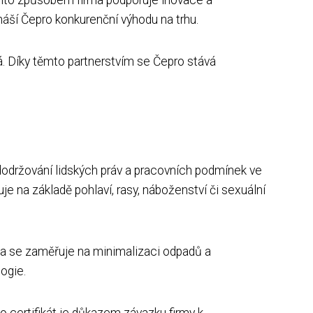
náší Čepro konkurenční výhodu na trhu.
á. Díky těmto partnerstvím se Čepro stává
dodržování lidských práv a pracovních podmínek ve
 na základě pohlaví, rasy, náboženství či sexuální
rma se zaměřuje na minimalizaci odpadů a
ogie.
 certifikát je důkazem závazku firmy k