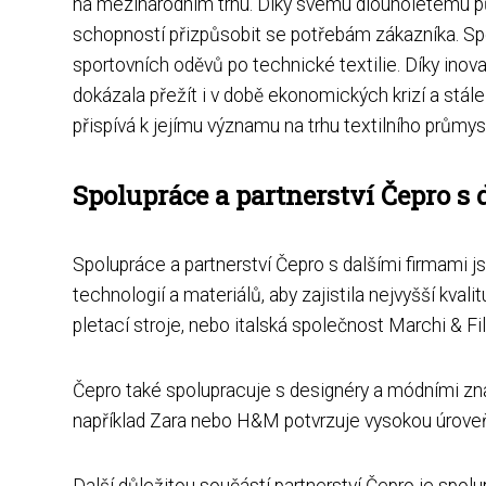
na mezinárodním trhu. Díky svému dlouholetému pů
schopností přizpůsobit se potřebám zákazníka. Sp
sportovních oděvů po technické textilie. Díky inov
dokázala přežít i v době ekonomických krizí a stále s
přispívá k jejímu významu na trhu textilního průmys
Spolupráce a partnerství Čepro s
Spolupráce a partnerství Čepro s dalšími firmami j
technologií a materiálů, aby zajistila nejvyšší kva
pletací stroje, nebo italská společnost Marchi & Fil
Čepro také spolupracuje s designéry a módními znač
například Zara nebo H&M potvrzuje vysokou úroveň
Další důležitou součástí partnerství Čepro je spo