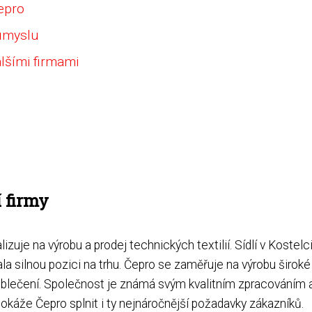
epro
růmyslu
alšími firmami
í firmy
lizuje na výrobu a prodej technických textilií. Sídlí v Kostelc
la silnou pozici na trhu. Čepro se zaměřuje na výrobu široké
né oblečení. Společnost je známá svým kvalitním zpracováním 
áže Čepro splnit i ty nejnáročnější požadavky zákazníků.