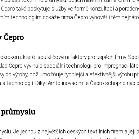
. Čepro také poskytuje služby ve formě konzultací a poradenstv
ním technologiím dokáže firma Čepro vyhovět i těm nejnár
v Čepro
rokem, které jsou klíčovými faktory pro úspěch firmy. Spole
lad Čepro vyvinulo speciální technologii pro impregnaci látek
do výroby, což umožňuje rychlejší a efektivnější výrobu pr
 a technologií. Díky těmto inovacím je Čepro schopno nabíd
o průmyslu
slu. Je jednou z největších českých textilních firem a její