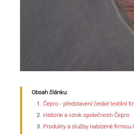
Obsah článku:
Čepro - představení české textilní f
Historie a vznik společnosti Čepro
Produkty a služby nabízené firmou