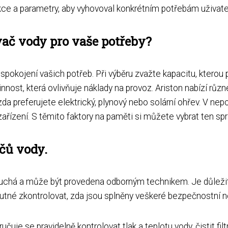
kce a parametry, aby vyhovoval konkrétním potřebám uživate
vač vody pro vaše potřeby?
uspokojení vašich potřeb. Při výběru zvažte kapacitu, kterou 
nost, která ovlivňuje náklady na provoz. Ariston nabízí různ
- zda preferujete elektrický, plynový nebo solární ohřev. V 
ařízení. S těmito faktory na paměti si můžete vybrat ten spr
ačů vody.
oduchá a může být provedena odborným technikem. Je důležit
nutné zkontrolovat, zda jsou splněny veškeré bezpečnostní n
čuje se pravidelně kontrolovat tlak a teplotu vody, čistit fi