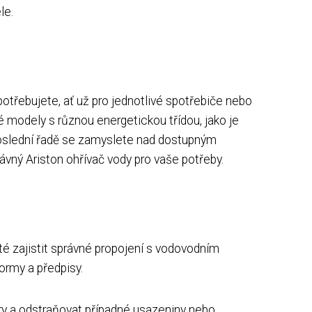
le.
potřebujete, ať už pro jednotlivé spotřebiče nebo
é modely s různou energetickou třídou, jako je
neposlední řadě se zamyslete nad dostupným
ávný Ariston ohřívač vody pro vaše potřeby.
é zajistit správné propojení s vodovodním
ormy a předpisy.
ltry a odstraňovat případné usazeniny nebo