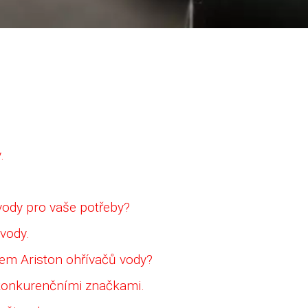
.
vody pro vaše potřeby?
 vody.
em Ariston ohřívačů vody?
 konkurenčními značkami.