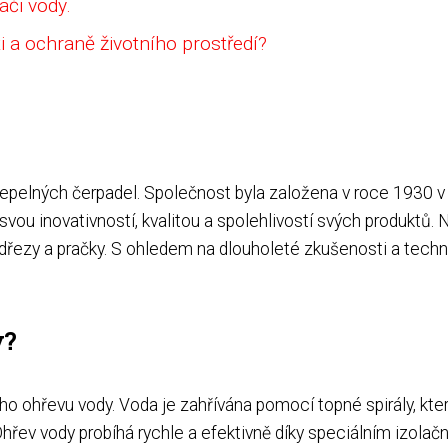
ači vody.
ti a ochraně životního prostředí?
epelných čerpadel. Společnost byla založena v roce 1930 v It
vou inovativností, kvalitou a spolehlivostí svých produktů. 
 dřezy a pračky. S ohledem na dlouholeté zkušenosti a techn
y?
ého ohřevu vody. Voda je zahřívána pomocí topné spirály, kte
hřev vody probíhá rychle a efektivně díky speciálním izolačn