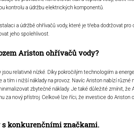
ou kontrolu a údržbu elektrických komponentů.
alaci a údržbě ohřívačů vody, které je třeba dodržovat pro o
vat jeho spolehlivost.
vozem Ariston ohřívačů vody?
jsou relativně nízké. Díky pokročilým technologiím a energ
e a tím i nižší náklady na provoz. Navíc Ariston nabízí různ
inimalizovat zbytečné náklady. Je také důležité zmínit, že 
 za nový přístroj. Celkově lze říci, že investice do Ariston 
y s konkurenčními značkami.