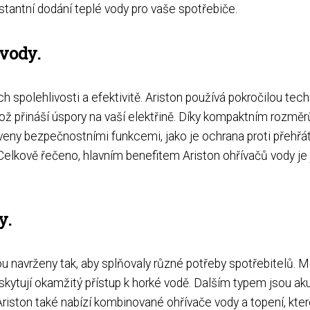
stantní dodání teplé vody pro vaše spotřebiče.
vody.
h spolehlivosti a efektivitě. Ariston používá pokročilou techno
ož přináší úspory na vaší elektřině. Díky kompaktním rozmě
veny bezpečnostními funkcemi, jako je ochrana proti přehřátí
elkově řečeno, hlavním benefitem Ariston ohřívačů vody je j
y.
sou navrženy tak, aby splňovaly různé potřeby spotřebitelů. M
skytují okamžitý přístup k horké vodě. Dalším typem jsou aku
Ariston také nabízí kombinované ohřívače vody a topení, kter