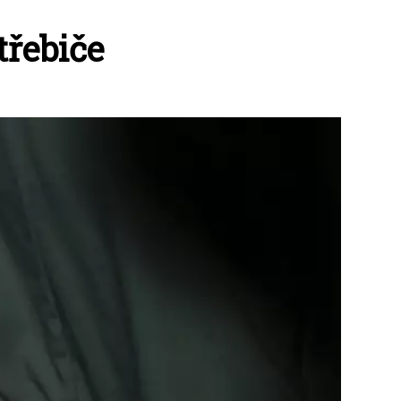
třebiče