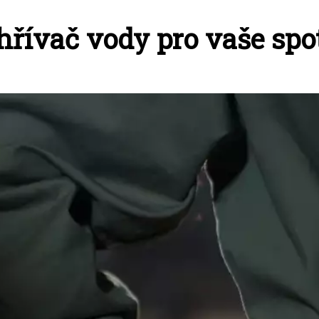
ohřívač vody pro vaše spo