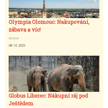
Olympia Olomouc: Nakupování,
zábava a víc!
obchod
08. 10. 2025
Globus Liberec: Nákupní ráj pod
Ještědem