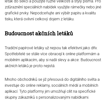
leták do sekcí a použijte různé velikosti a styly písma. Pro
zdůraznění speciálních nabídek využijte rámečky nebo jiné
grafické prvky. Nepodceňujte ani výběr papíru a kvalitu
tisku, která ovlivní celkový dojem z letáku.
Budoucnost akčních letáků
Tradiční papírové letáky už nejsou tak efektivní jako dřív.
Spotřebitelé se stále více obracejí k online platformám a
mobilním aplikacím, aby si našli slevy a akce. Budoucnost
akčních letáků je proto nejistá.
Mnoho obchodníků se již přesouvá do digitálního světa a
investuje do online reklamy, sociálních médií a mobilních
aplikací. Tyto platformy jim umožňují cílit na specifické
skupiny zákazníků s personalizovanými nabídkami.